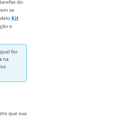
tarefas do
dem se
odelo
Kit
ação e
qual for
s
na
los
jeto que sua