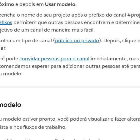
óximo
e depois em
Usar modelo
.
eencha o nome do seu projeto após o prefixo do canal #proj
efixos
permitem que outras pessoas encontrem e determin
jetivo de um canal de maneira mais fácil.
colha um tipo de canal (
público ou privado
). Depois, clique
iar
.
cê pode
convidar pessoas para o canal
imediatamente, mas
comendamos esperar para adicionar outras pessoas até pers
u modelo.
 modelo
modelo estiver pronto, você poderá visualizar e fazer alter
ista e nos fluxos de trabalho.