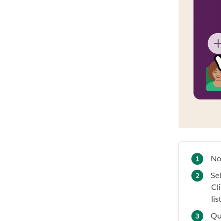
No
Se
Cl
li
Qu