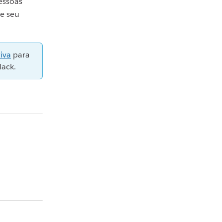
essoas
e seu
iva
para
lack.