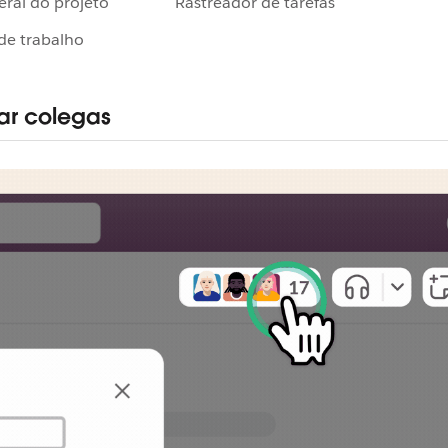
eral do projeto
Rastreador de tarefas
de trabalho
ar colegas