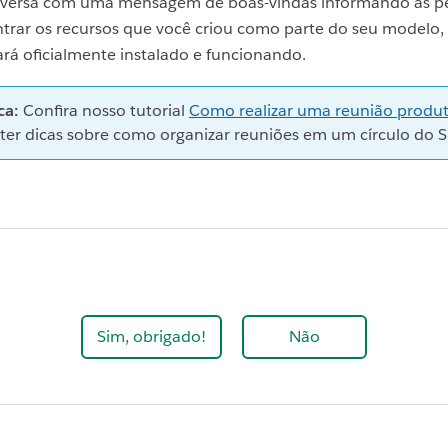
onversa com uma mensagem de boas-vindas informando às p
trar os recursos que você criou como parte do seu modelo, 
ará oficialmente instalado e funcionando.
ca:
Confira nosso tutorial
Como realizar uma reunião produt
ter dicas sobre como organizar reuniões em um círculo do S
Sim, obrigado!
Não