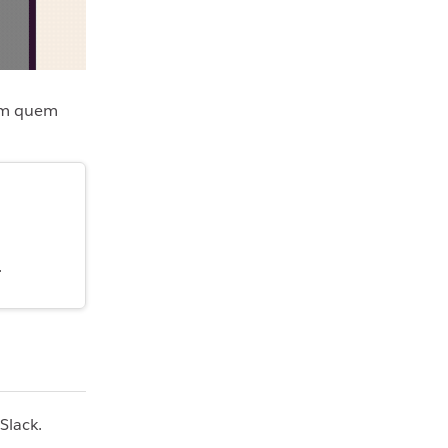
com quem
.
Slack.