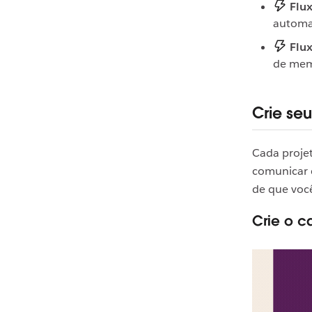
Flux
automat
Flux
de mem
Crie se
Cada proje
comunicar 
de que você
Crie o c