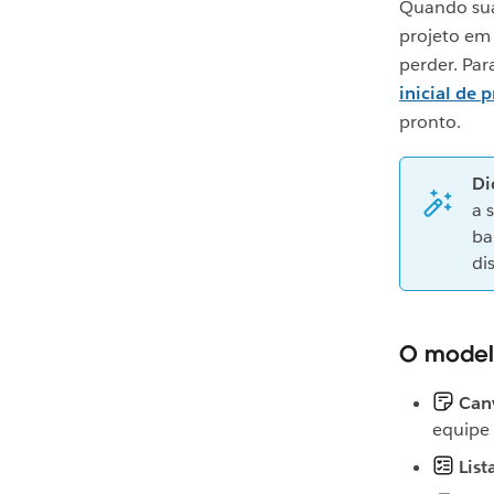
Quando sua
projeto em
perder. Par
inicial de 
pronto.
Di
a 
ba
di
O modelo 
Canv
equipe 
List