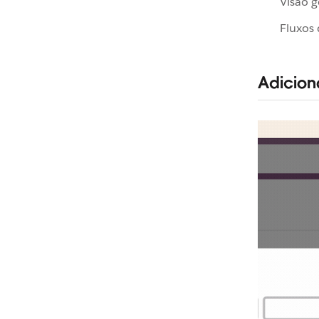
Visão g
Fluxos 
Adicion