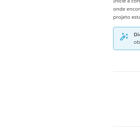
Inicie a c
onde encon
projeto est
Di
ob