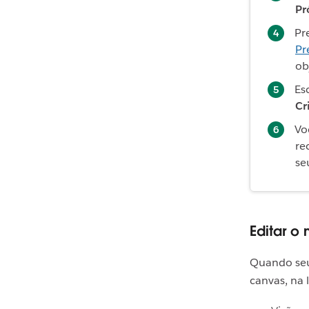
Pr
Pr
Pr
ob
Es
Cr
Vo
re
se
Editar o
Quando seu 
canvas, na l