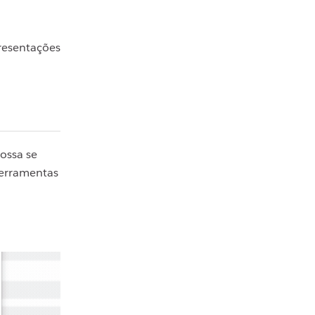
resentações
ossa se
ferramentas