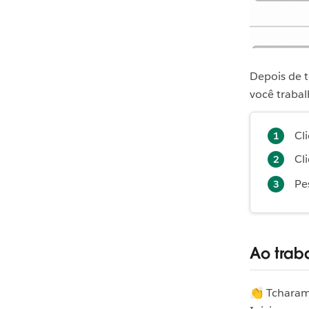
Depois de 
você trabal
Cl
Cl
Pe
Ao trab
👏 Tcharam!