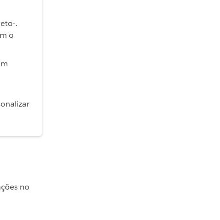
eto-.
em o
 em
onalizar
ações no