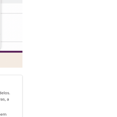
delos.
as, a
e em