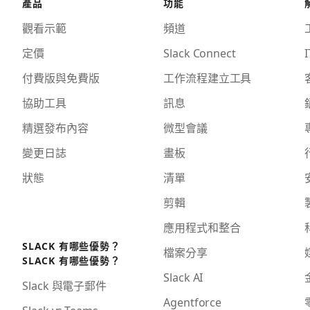
產品
功能
觀看示範
頻道
定價
Slack Connect
I
付費版與免費版
工作流程建立工具
協助工具
訊息
精選發布內容
微型會議
變更日誌
畫板
狀態
清單
剪輯
應用程式和整合
SLACK 有哪些優勢？
檔案分享
SLACK 有哪些優勢？
Slack AI
Slack 與電子郵件
Agentforce