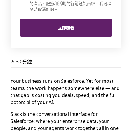
的產品、服務和活動的行銷通訊內容。我可以
隨時取消訂閱。
立即觀看
30 分鐘
Your business runs on Salesforce. Yet for most
teams, the work happens somewhere else — and
that gap is costing you deals, speed, and the full
potential of your AI.
Slack is the conversational interface for
Salesforce: where your enterprise data, your
people, and your agents work together, all in one