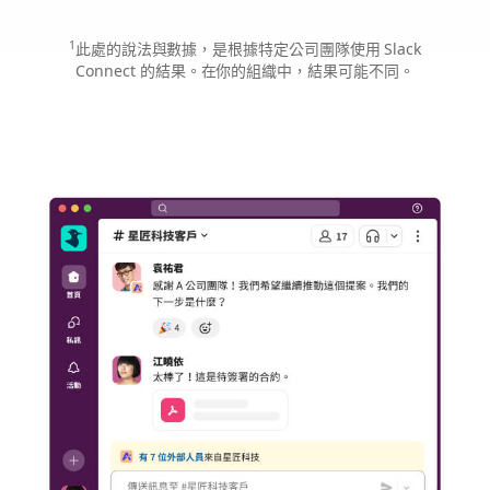
創
與
與
意
承
客
1
此處的說法與數據，是根據特定公司團隊使用 Slack
審
包
戶
Connect 的結果。在你的組織中，結果可能不同。
查
商
的
與
的
交
核
每
易
准
週
週
流
會
期
程
議
時
速
減
間
度
少
變
提
50%。
快
升。
4
倍