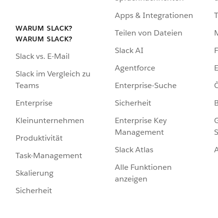
Apps & Integrationen
WARUM SLACK?
Teilen von Dateien
WARUM SLACK?
Slack AI
F
Slack vs. E-Mail
Agentforce
E
Slack im Vergleich zu
Enterprise-Suche
Ö
Teams
Sicherheit
Enterprise
Enterprise Key
G
Kleinunternehmen
Management
S
Produktivität
Slack Atlas
Task-Management
Alle Funktionen
Skalierung
anzeigen
Sicherheit