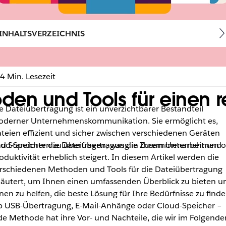
INHALTSVERZEICHNIS
4 Min. Lesezeit
den und Tools für einen 
e Dateiübertragung ist ein unverzichtbarer Bestandteil
derner Unternehmenskommunikation. Sie ermöglicht es,
teien effizient und sicher zwischen verschiedenen Geräten
loud-Speicher die Dateiübertragung in Ihrem Unternehmen 
d Standorten zu übertragen, was die Zusammenarbeit und
oduktivität erheblich steigert. In diesem Artikel werden die
rschiedenen Methoden und Tools für die Dateiübertragung
läutert, um Ihnen einen umfassenden Überblick zu bieten u
nen zu helfen, die beste Lösung für Ihre Bedürfnisse zu finde
 USB-Übertragung, E-Mail-Anhänge oder Cloud-Speicher –
de Methode hat ihre Vor- und Nachteile, die wir im Folgende