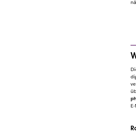
nä
W
Di
di
ve
ü
ph
E-
R