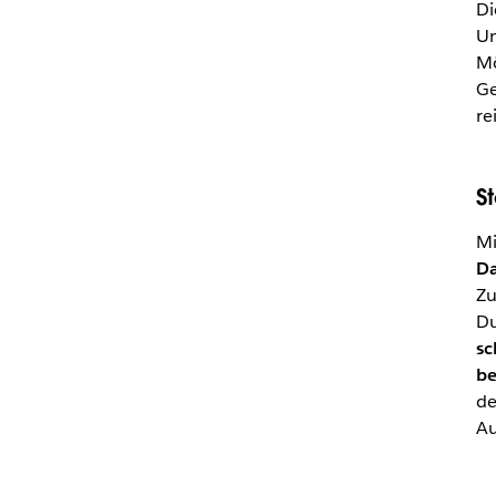
Di
Un
Mö
Ge
re
S
Mi
Da
Zu
Du
sc
be
de
Au