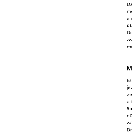
Da
mo
er
üb
Do
zw
mü
M
Es
je
ge
er
Si
nü
wä
Dr