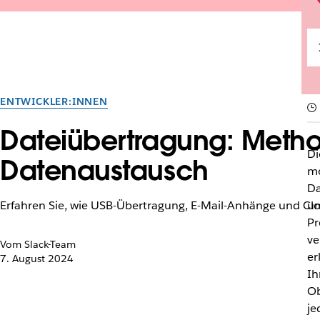
ENTWICKLER:INNEN
Dateiübertragung: Metho
Di
Datenaustausch
mo
Da
Erfahren Sie, wie USB-Übertragung, E-Mail-Anhänge und C
un
Pr
ve
Vom Slack-Team
er
7. August 2024
Ih
Ob
je