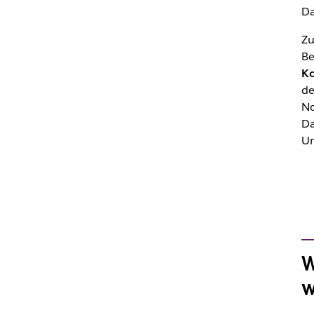
Da
Zu
Be
Ko
de
No
Da
Un
W
w