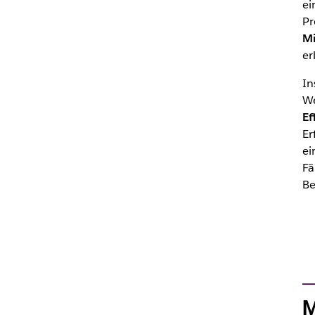
ei
Pr
Mi
er
In
We
Ef
Er
ei
Fä
Be
M