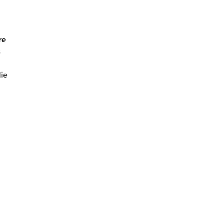
re
s
ie