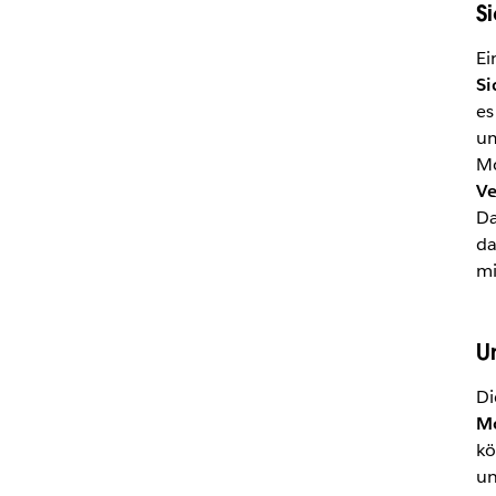
S
Ei
Si
es
um
Mo
Ve
Da
da
mi
Un
Di
Mo
kö
un