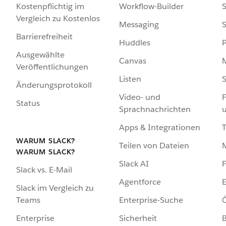
Kostenpflichtig im
Workflow-Builder
S
Vergleich zu Kostenlos
Messaging
S
Barrierefreiheit
Huddles
Ausgewählte
Canvas
Veröffentlichungen
Listen
S
Änderungsprotokoll
Video- und
F
Status
Sprachnachrichten
Apps & Integrationen
WARUM SLACK?
Teilen von Dateien
WARUM SLACK?
Slack AI
F
Slack vs. E-Mail
Agentforce
E
Slack im Vergleich zu
Enterprise-Suche
Ö
Teams
Sicherheit
Enterprise