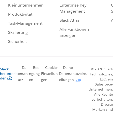
Enterprise Key
G
Kleinunternehmen
Management
S
Produktivität
Slack Atlas
Task-Management
Alle Funktionen
Skalierung
anzeigen
Sicherheit
Dat
Bedi
Cookie-
Deine
Slack
©2026 Slack
herunterla
ensch
ngung
Einstellun
Datenschutzeinst
Technologies,
den
LLC, ein
utz
en
gen
ellungen
Salesforce-
Unternehmen.
Alle Rechte
vorbehalten.
Diverse
Marken sind