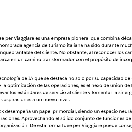
, Idee per Viaggiare es una empresa pionera, que combina déc
renombrada agencia de turismo italiana ha sido durante muc
 inquebrantable del cliente. No obstante, al reconocer los c
embarca en un camino transformador con el propósito de inco
tecnología de IA que se destaca no solo por su capacidad d
y la optimización de las operaciones, es el nexo de unión de l
ar los estándares de servicio al cliente y fomentar la sinerg
s aspiraciones a un nuevo nivel.
lack desempeña un papel primordial, siendo un espacio neurál
aspiraciones. Aprovechando el sólido conjunto de funciones d
 organización.
De esta forma Idee per Viaggiare puede consegu