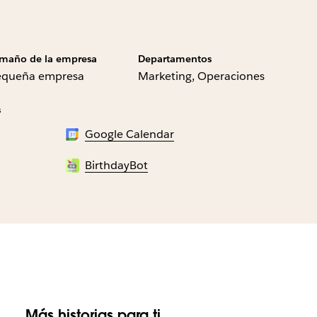
maño de la empresa
Departamentos
equeña empresa
Marketing, Operaciones
s
Google Calendar
BirthdayBot
Más historias para ti