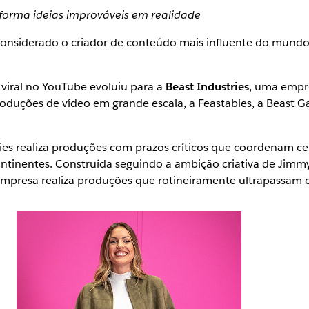
rma ideias improváveis ​​em realidade
nsiderado o criador de conteúdo mais influente do mundo,
iral no YouTube evoluiu para a
Beast Industries
, uma empr
uções de vídeo em grande escala, a Feastables, a Beast Ga
ies realiza produções com prazos críticos que coordenam c
continentes. Construída seguindo a ambição criativa de Jimm
resa realiza produções que rotineiramente ultrapassam os li