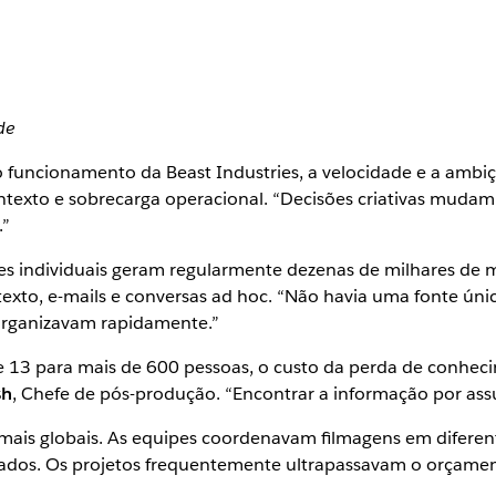
de
a o funcionamento da Beast Industries, a velocidade e a am
exto e sobrecarga operacional. “Decisões criativas mudam
.”
ões individuais geram regularmente dezenas de milhares de 
 texto, e-mails e conversas ad hoc. “Não havia uma fonte úni
organizavam rapidamente.”
e 13 para mais de 600 pessoas, o custo da perda de conhe
sh
, Chefe de pós-produção. “Encontrar a informação por assu
is globais. As equipes coordenavam filmagens em diferente
ados. Os projetos frequentemente ultrapassavam o orçamen