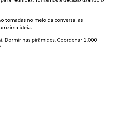
po para reuniões. Tomamos a decisão usando o
são tomadas no meio da conversa, as
próxima ideia.
ni. Dormir nas pirâmides. Coordenar 1.000
”