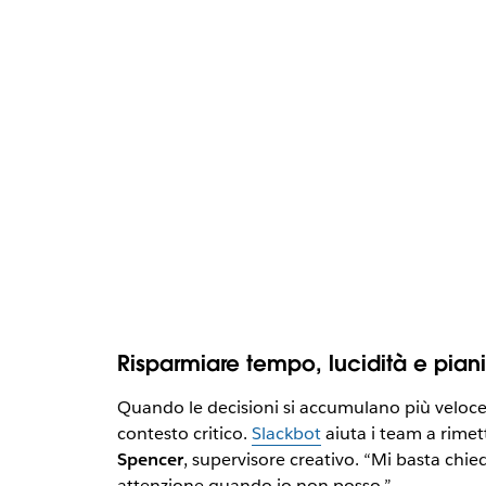
Risparmiare tempo, lucidità e pian
Quando le decisioni si accumulano più veloce
contesto critico.
Slackbot
aiuta i team a rimett
Spencer
, supervisore creativo. “Mi basta chi
attenzione quando io non posso.”