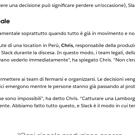
dere una decisione può significare perdere un’occasione), S
eale
amentale soprattutto quando tutto è già in movimento e non
te di una location in Perù,
Chris
, responsabile della produzi
 Slack durante la discesa. In questo modo, i team legali, del
evano vederlo immediatamente", ha spiegato Chris. “Non c'er
rmettere ai team di fermarsi e organizzarsi. Le decisioni ven
critici emergono mentre le persone stanno già passando al pr
e sono impossibili”, ha detto Chris. “Catturare una Lamborgh
 Abbiamo fatto tutto questo, e Slack è il modo in cui tenia