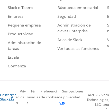
Búsqueda empresarial
S
Slack o Teams
Seguridad
Empresa
Administración de
S
Pequeña empresa
claves Enterprise
b
Productividad
Atlas de Slack
V
Administración de
s
Ver todas las funciones
tareas
Escala
Confianza
Priv
Tér
Preferenci
Sus opciones
Descargar
©2026 Slack
acida
mino
as de cookies
de privacidad
Slack
Technologies,
d
s
LLC, una