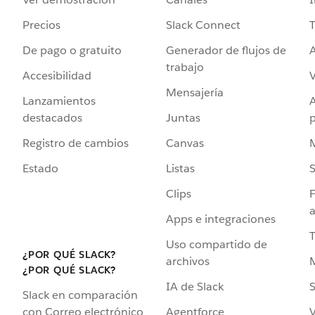
Precios
Slack Connect
T
De pago o gratuito
Generador de flujos de
A
trabajo
Accesibilidad
Mensajería
Lanzamientos
destacados
Juntas
Registro de cambios
Canvas
Estado
Listas
Clips
F
a
Apps e integraciones
Uso compartido de
¿POR QUÉ SLACK?
archivos
¿POR QUÉ SLACK?
IA de Slack
S
Slack en comparación
Agentforce
V
con Correo electrónico