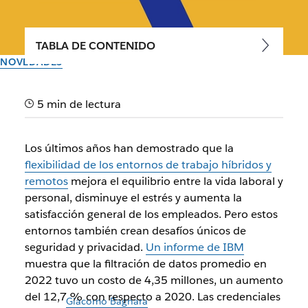
TABLA DE CONTENIDO
NOVEDADES
Defensa a fondo: tres
5 min de lectura
funciones de seguridad
nuevas para proteger tu
Los últimos años han demostrado que la
sede digital
flexibilidad de los entornos de trabajo híbridos y
remotos
mejora el equilibrio entre la vida laboral y
personal, disminuye el estrés y aumenta la
Al ofrecer aún más transparencia, estas mejoras permiten
satisfacción general de los empleados. Pero estos
que los equipos se sientan seguros mientras acogen el
entornos también crean desafíos únicos de
futuro del trabajo.
seguridad y privacidad.
Un informe de IBM
muestra que la filtración de datos promedio en
El equipo de Slack
2022 tuvo un costo de 4,35 millones, un aumento
29 de agosto de 2022
del 12,7 % con respecto a 2020. Las credenciales
Ilustración de
Giacomo Bagnara