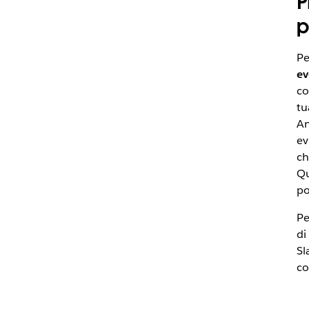
P
p
Pe
ev
co
tu
An
ev
ch
Qu
po
Pe
di
Sl
co