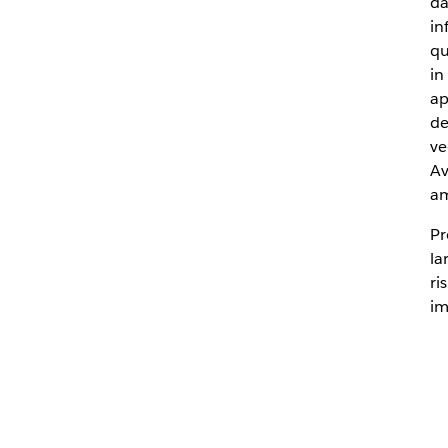
da
in
qu
in
ap
de
ve
Av
am
Pr
la
ri
im