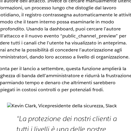
ll’autore dell’attacco. Invece di cercare manualmente ulterio
formazioni, un processo lungo che distoglie dal lavoro
otidiano, il registro contrassegna automaticamente le attivi
 modo che il team interno possa esaminarle in modo
profondito. Usando la dashboard, puoi cercare l’autore
ll’attacco e il nuovo evento “public_channel_preview” per
dere tutti i canali che l’utente ha visualizzato in anteprima.
rai anche la possibilità di concedere l’autorizzazione agli
ministratori, dando loro accesso a livello di organizzazione.
onta per il lancio a settembre, questa funzione amplierà la
rghezza di banda dell’amministratore e ridurrà la frustrazione
sparmiando tempo e denaro che altrimenti sarebbero
piegati in costosi controlli o per potenziali frodi.
“La protezione dei nostri clienti a
tutti i livelli è una delle nostre