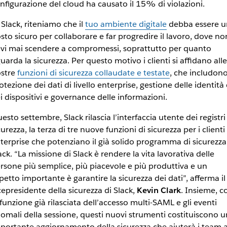
nfigurazione del cloud ha causato il 15% di violazioni.
 Slack, riteniamo che il
tuo ambiente digitale
debba essere u
sto sicuro per collaborare e far progredire il lavoro, dove no
vi mai scendere a compromessi, soprattutto per quanto
guarda la sicurezza. Per questo motivo i clienti si affidano alle
stre
funzioni di sicurezza collaudate e testate
, che includon
otezione dei dati di livello enterprise, gestione delle identità 
i dispositivi e governance delle informazioni.
esto settembre, Slack rilascia l’interfaccia utente dei registri
curezza, la terza di tre nuove funzioni di sicurezza per i clienti
terprise che potenziano il già solido programma di sicurezza
ack. “La missione di Slack è rendere la vita lavorativa delle
rsone più semplice, più piacevole e più produttiva e un
petto importante è garantire la sicurezza dei dati”, afferma il
cepresidente della sicurezza di Slack,
Kevin Clark
. Insieme, c
 funzione già rilasciata dell’accesso multi-SAML e gli eventi
omali della sessione, questi nuovi strumenti costituiscono u
portante aggiornamento della sicurezza che aiuterà i team 