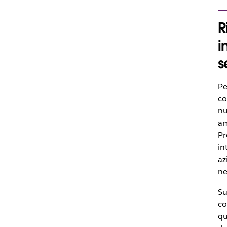
R
i
s
Pe
co
n
am
Pr
in
az
ne
Su
co
qu