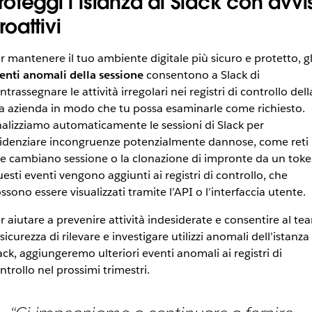
roteggi l’istanza di Slack con avvis
roattivi
r mantenere il tuo ambiente digitale più sicuro e protetto, gl
enti anomali della sessione
consentono a Slack di
ntrassegnare le attività irregolari nei registri di controllo dell
a azienda in modo che tu possa esaminarle come richiesto.
alizziamo automaticamente le sessioni di Slack per
idenziare incongruenze potenzialmente dannose, come reti
e cambiano sessione o la clonazione di impronte da un toke
esti eventi vengono aggiunti ai registri di controllo, che
ssono essere visualizzati tramite l’API o l’interfaccia utente.
r aiutare a prevenire attività indesiderate e consentire al te
 sicurezza di rilevare e investigare utilizzi anomali dell’istanza 
ack, aggiungeremo ulteriori eventi anomali ai registri di
ntrollo nel prossimi trimestri.