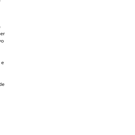
a
per
vo
 e
de