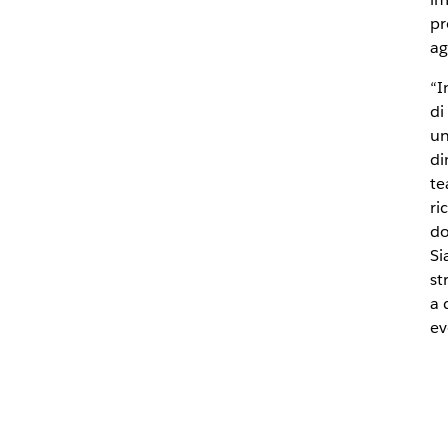
pr
ag
“I
di
un
di
te
ri
do
Si
st
a 
ev