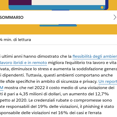
SOMMARIO
4 min. di lettura
nuove funzioni di sicurezz
i ultimi anni hanno dimostrato che la
flessibilità degli ambien
 lavoro ibridi e in remoto
migliora l’equilibrio tra lavoro e vita
ivata, diminuisce lo stress e aumenta la soddisfazione gener
ono ai team di sentirsi protetti mentre affrontano il futuro
i dipendenti. Tuttavia, questi ambienti comportano anche
lle sfide specifiche in ambito di sicurezza e privacy.
Un repor
BM
mostra che nel 2022 il costo medio di una violazione dei
ti è pari a 4,35 milioni di dollari, un aumento del 12,7%
spetto al 2020. Le credenziali rubate o compromesse sono
ate responsabili del 19% delle violazioni, il phishing è stato
sponsabile delle violazioni nel 16% dei casi e l'errata