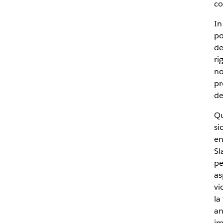
co
In
po
de
ri
no
pr
de
Qu
si
en
Sl
pe
as
vi
la
an
im