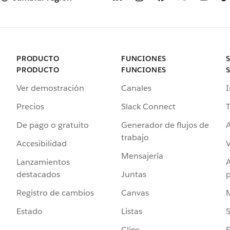
PRODUCTO
FUNCIONES
PRODUCTO
FUNCIONES
Ver demostración
Canales
I
Precios
Slack Connect
T
De pago o gratuito
Generador de flujos de
A
trabajo
Accesibilidad
Mensajería
Lanzamientos
destacados
Juntas
Registro de cambios
Canvas
Estado
Listas
Clips
F