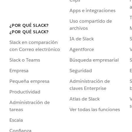
a
Apps e integraciones
Uso compartido de
¿POR QUÉ SLACK?
archivos
¿POR QUÉ SLACK?
IA de Slack
S
Slack en comparación
Agentforce
V
con Correo electrónico
Búsqueda empresarial
S
Slack o Teams
Seguridad
Empresa
Administración de
S
Pequeña empresa
claves Enterprise
b
Productividad
Atlas de Slack
V
Administración de
s
Ver todas las funciones
tareas
Escala
Confianza