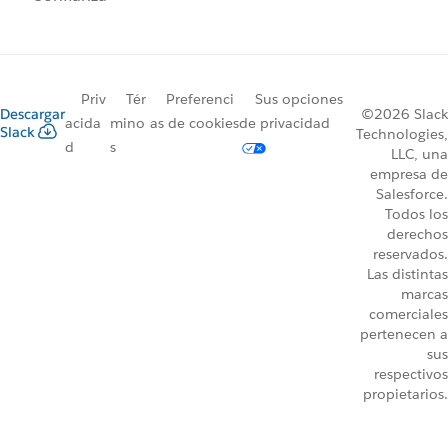
Priv
Tér
Preferenci
Sus opciones
Descargar
©2026 Slack
acida
mino
as de cookies
de privacidad
Slack
Technologies,
d
s
LLC, una
empresa de
Salesforce.
Todos los
derechos
reservados.
Las distintas
marcas
comerciales
pertenecen a
sus
respectivos
propietarios.