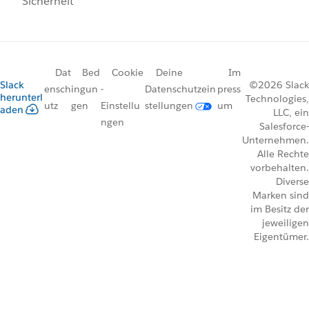
Sicherheit
Dat
Bed
Cookie
Deine
Im
Slack
©2026 Slack
ensch
ingun
-
Datenschutzein
press
herunterl
Technologies,
utz
gen
Einstellu
stellungen
um
aden
LLC, ein
ngen
Salesforce-
Unternehmen.
Alle Rechte
vorbehalten.
Diverse
Marken sind
im Besitz der
jeweiligen
Eigentümer.