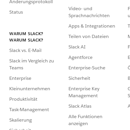
Änderungsprotokoll
Video- und
F
Status
Sprachnachrichten
Apps & Integrationen
WARUM SLACK?
Teilen von Dateien
WARUM SLACK?
Slack AI
F
Slack vs. E-Mail
Agentforce
E
Slack im Vergleich zu
Enterprise-Suche
Ö
Teams
Sicherheit
Enterprise
Enterprise Key
G
Kleinunternehmen
Management
S
Produktivität
Slack Atlas
Task-Management
Alle Funktionen
Skalierung
anzeigen