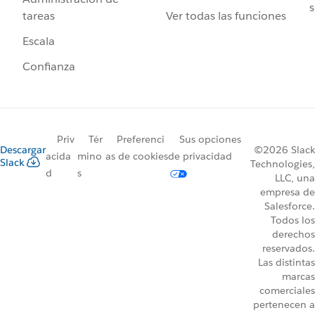
s
Ver todas las funciones
tareas
Escala
Confianza
Priv
Tér
Preferenci
Sus opciones
Descargar
©2026 Slack
acida
mino
as de cookies
de privacidad
Slack
Technologies,
d
s
LLC, una
empresa de
Salesforce.
Todos los
derechos
reservados.
Las distintas
marcas
comerciales
pertenecen a