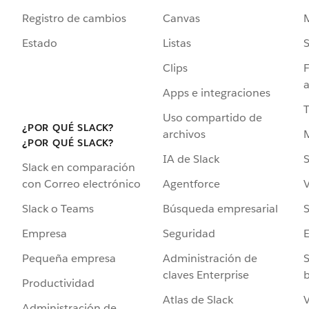
Registro de cambios
Canvas
Estado
Listas
Clips
F
a
Apps e integraciones
Uso compartido de
¿POR QUÉ SLACK?
archivos
¿POR QUÉ SLACK?
IA de Slack
S
Slack en comparación
Agentforce
V
con Correo electrónico
Búsqueda empresarial
S
Slack o Teams
Seguridad
Empresa
Administración de
S
Pequeña empresa
claves Enterprise
b
Productividad
Atlas de Slack
V
Administración de