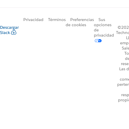
Privacidad
Términos
Preferencias
Sus
de cookies
opciones
Descargar
©2026
de
Slack
Techno
privacidad
L
emp
Sal
To
d
rese
Las d
come
perte
resp
propi