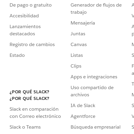
De pago o gratuito
Generador de flujos de
A
trabajo
Accesibilidad
Mensajería
Lanzamientos
destacados
Juntas
Registro de cambios
Canvas
Estado
Listas
Clips
F
a
Apps e integraciones
Uso compartido de
¿POR QUÉ SLACK?
archivos
¿POR QUÉ SLACK?
IA de Slack
S
Slack en comparación
Agentforce
V
con Correo electrónico
Búsqueda empresarial
S
Slack o Teams