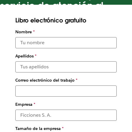
servicio de atención al
cliente excepcional
Libro electrónico gratuito
Aprende a liberar tu potencial de productividad del servicio
Nombre
*
de atención al cliente con Slack
Ilustración de
Justina Leisyte
Apellidos
*
Correo electrónico del trabajo
*
Empresa
*
Tamaño de la empresa
*