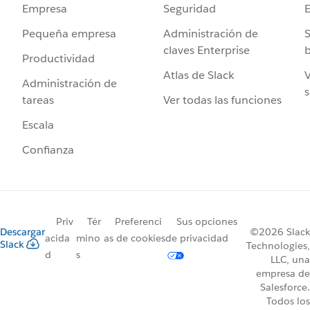
Seguridad
Empresa
Administración de
S
Pequeña empresa
claves Enterprise
b
Productividad
Atlas de Slack
V
Administración de
s
Ver todas las funciones
tareas
Escala
Confianza
Priv
Tér
Preferenci
Sus opciones
Descargar
©2026 Slack
acida
mino
as de cookies
de privacidad
Slack
Technologies,
d
s
LLC, una
empresa de
Salesforce.
Todos los