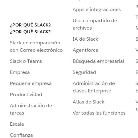
a
Apps e integraciones
Uso compartido de
¿POR QUÉ SLACK?
archivos
¿POR QUÉ SLACK?
IA de Slack
S
Slack en comparación
Agentforce
V
con Correo electrónico
Búsqueda empresarial
S
Slack o Teams
Seguridad
Empresa
Administración de
S
Pequeña empresa
claves Enterprise
b
Productividad
Atlas de Slack
V
Administración de
s
Ver todas las funciones
tareas
Escala
Confianza