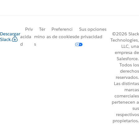
Priv
Tér
Preferenci
Sus opciones
Descargar
©2026 Slack
acida
mino
as de cookies
de privacidad
Slack
Technologies,
d
s
LLC, una
empresa de
Salesforce.
Todos los
derechos
reservados.
Las distintas
marcas
comerciales
pertenecen a
sus
respectivos
propietarios.