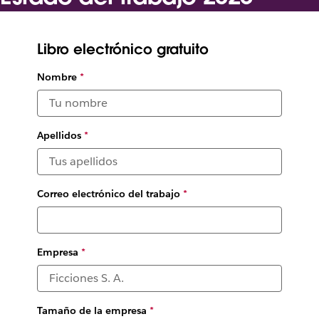
Una encuesta a más de 18 000 trabajadores, gerentes y
ejecutivos revela los mayores retos y oportunidades que
Libro electrónico gratuito
enfrentan las organizaciones
Nombre
*
Apellidos
*
Correo electrónico del trabajo
*
Empresa
*
Tamaño de la empresa
*