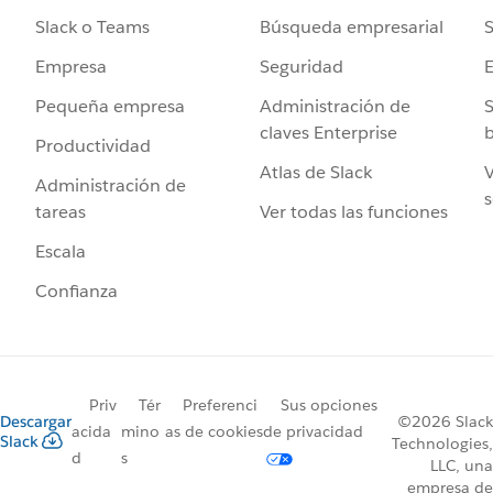
Búsqueda empresarial
S
Slack o Teams
Seguridad
Empresa
Administración de
S
Pequeña empresa
claves Enterprise
b
Productividad
Atlas de Slack
V
Administración de
s
Ver todas las funciones
tareas
Escala
Confianza
Priv
Tér
Preferenci
Sus opciones
Descargar
©2026 Slack
acida
mino
as de cookies
de privacidad
Slack
Technologies,
d
s
LLC, una
empresa de