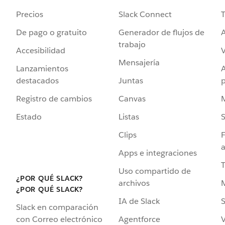
Precios
Slack Connect
T
De pago o gratuito
Generador de flujos de
A
trabajo
Accesibilidad
Mensajería
Lanzamientos
destacados
Juntas
Registro de cambios
Canvas
Estado
Listas
Clips
F
a
Apps e integraciones
Uso compartido de
¿POR QUÉ SLACK?
archivos
¿POR QUÉ SLACK?
IA de Slack
S
Slack en comparación
Agentforce
V
con Correo electrónico