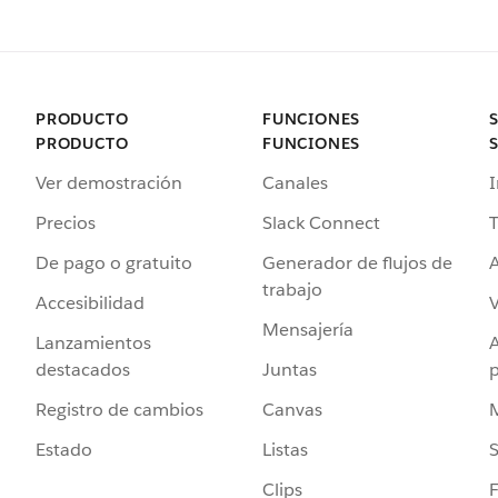
PRODUCTO
FUNCIONES
PRODUCTO
FUNCIONES
Ver demostración
Canales
I
Precios
Slack Connect
T
De pago o gratuito
Generador de flujos de
A
trabajo
Accesibilidad
Mensajería
Lanzamientos
destacados
Juntas
Registro de cambios
Canvas
Estado
Listas
Clips
F