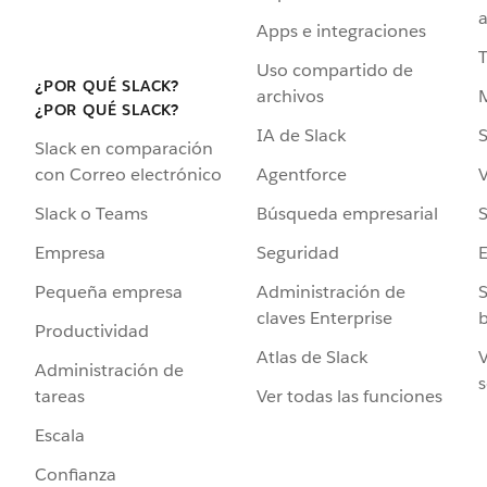
a
Apps e integraciones
Uso compartido de
¿POR QUÉ SLACK?
archivos
¿POR QUÉ SLACK?
IA de Slack
S
Slack en comparación
Agentforce
V
con Correo electrónico
Búsqueda empresarial
S
Slack o Teams
Seguridad
Empresa
Administración de
S
Pequeña empresa
claves Enterprise
b
Productividad
Atlas de Slack
V
Administración de
s
Ver todas las funciones
tareas
Escala
Confianza