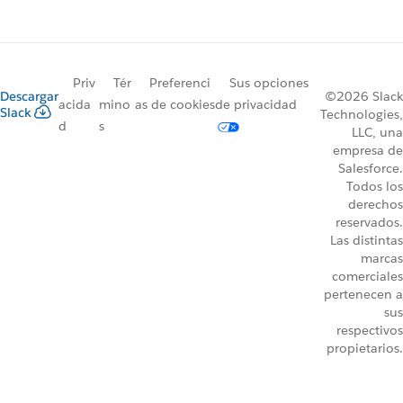
Priv
Tér
Preferenci
Sus opciones
Descargar
©2026 Slack
acida
mino
as de cookies
de privacidad
Slack
Technologies,
d
s
LLC, una
empresa de
Salesforce.
Todos los
derechos
reservados.
Las distintas
marcas
comerciales
pertenecen a
sus
respectivos
propietarios.