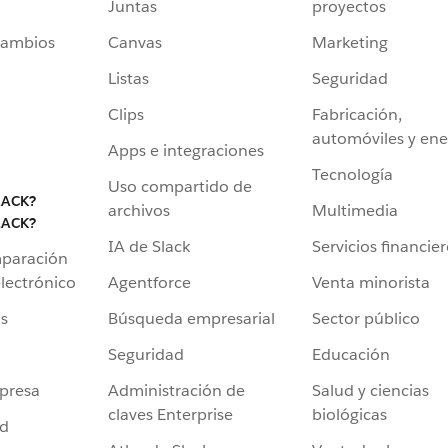
Juntas
proyectos
cambios
Canvas
Marketing
Listas
Seguridad
Clips
Fabricación,
automóviles y ene
Apps e integraciones
Tecnología
Uso compartido de
LACK?
archivos
Multimedia
LACK?
IA de Slack
Servicios financie
mparación
Agentforce
Venta minorista
lectrónico
Búsqueda empresarial
Sector público
s
Seguridad
Educación
Administración de
Salud y ciencias
presa
claves Enterprise
biológicas
ad