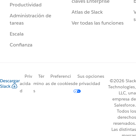
claves Enterprise
b
Productividad
Atlas de Slack
V
Administración de
s
Ver todas las funciones
tareas
Escala
Confianza
Priv
Tér
Preferenci
Sus opciones
Descargar
©2026 Slack
acida
mino
as de cookies
de privacidad
Slack
Technologies,
d
s
LLC, una
empresa de
Salesforce.
Todos los
derechos
reservados.
Las distintas
marcas