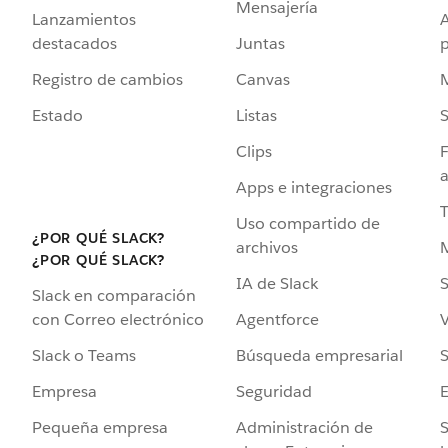
Mensajería
Lanzamientos
destacados
Juntas
Registro de cambios
Canvas
Estado
Listas
Clips
F
a
Apps e integraciones
Uso compartido de
¿POR QUÉ SLACK?
archivos
¿POR QUÉ SLACK?
IA de Slack
S
Slack en comparación
Agentforce
V
con Correo electrónico
Búsqueda empresarial
S
Slack o Teams
Seguridad
Empresa
Administración de
S
Pequeña empresa