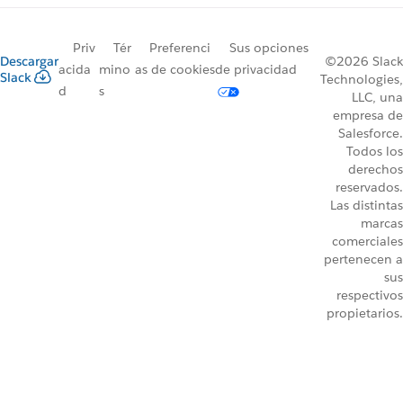
Priv
Tér
Preferenci
Sus opciones
Descargar
©2026 Slack
acida
mino
as de cookies
de privacidad
Slack
Technologies,
d
s
LLC, una
empresa de
Salesforce.
Todos los
derechos
reservados.
Las distintas
marcas
comerciales
pertenecen a
sus
respectivos
propietarios.