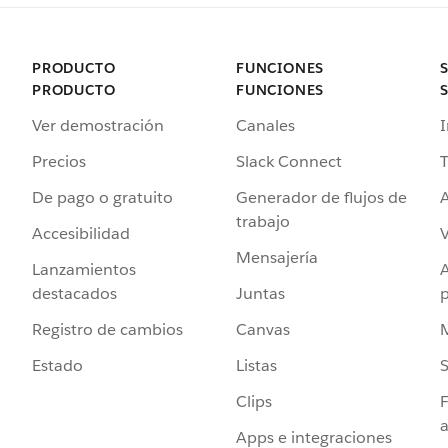
PRODUCTO
FUNCIONES
PRODUCTO
FUNCIONES
Ver demostración
Canales
I
Precios
Slack Connect
T
De pago o gratuito
Generador de flujos de
A
trabajo
Accesibilidad
Mensajería
Lanzamientos
destacados
Juntas
Registro de cambios
Canvas
Estado
Listas
Clips
F
a
Apps e integraciones