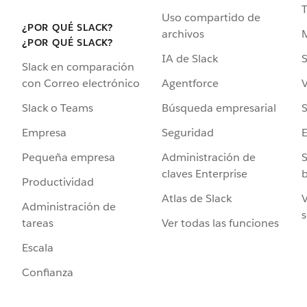
Uso compartido de
¿POR QUÉ SLACK?
archivos
¿POR QUÉ SLACK?
IA de Slack
S
Slack en comparación
Agentforce
V
con Correo electrónico
Búsqueda empresarial
S
Slack o Teams
Seguridad
Empresa
Administración de
S
Pequeña empresa
claves Enterprise
b
Productividad
Atlas de Slack
V
Administración de
s
Ver todas las funciones
tareas
Escala
Confianza