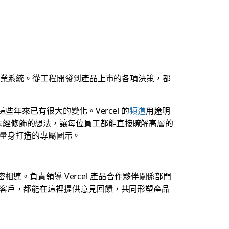
司營運作業系統。從工程開發到產品上市的各項決策，都
這些年來已有很大的變化。Vercel 的
頻道
用途明
原始、未經修飾的想法，讓每位員工都能直接瞭解高層的
價值量身打造的專屬圖示。
連。負責領導 Vercel 產品合作夥伴關係部門
的客戶，都能在這裡提供意見回饋，共同形塑產品