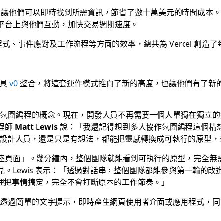
5 萬次，讓他們可以即時找到所需資訊，節省了數十萬美元的時間成本
平台上與他們互動，加快交易週期速度。
程式、事件應對及工作流程等方面的效率，總共為 Vercel 創
工具
v0
整合，將這套運作模式推向了新的高度，也讓他們有了新的體
出了多人協作氛圍編程的概念。現在，開發人員不再需要一個人單獨在獨立的
程師
Matt Lewis
說：「我還記得想到多人協作氛圍編程這個構想的
員、設計人員，還是只是有想法，都能把靈感轉換成可執行的原型
頁面」。幾分鐘內，整個團隊就能看到可執行的原型，完全無需離
。Lewis 表示：「透過對話串，整個團隊都能參與第一輪的
k 裡把事情搞定，完全不會打斷原本的工作節奏。」
 讓任何人都能透過簡單的文字提示，即時產生網頁使用者介面或應用程