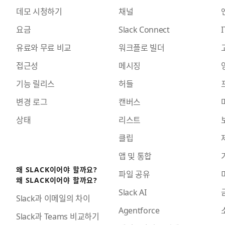
데모 시청하기
채널
요금
Slack Connect
I
유료와 무료 비교
워크플로 빌더
접근성
메시징
기능 릴리스
허들
변경 로그
캔버스
상태
리스트
클립
앱 및 통합
왜 SLACK이어야 할까요?
파일 공유
왜 SLACK이어야 할까요?
Slack AI
Slack과 이메일의 차이
Agentforce
Slack과 Teams 비교하기