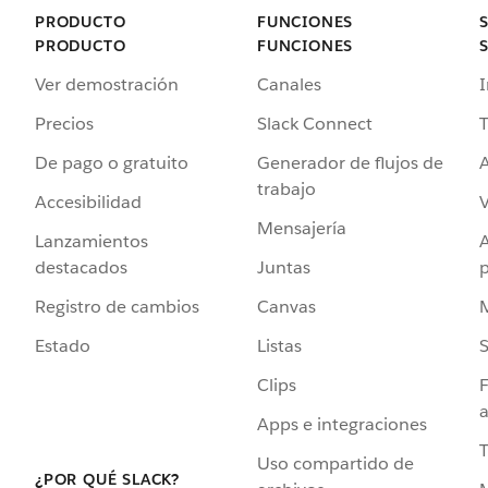
PRODUCTO
FUNCIONES
PRODUCTO
FUNCIONES
Ver demostración
Canales
I
Precios
Slack Connect
T
De pago o gratuito
Generador de flujos de
A
trabajo
Accesibilidad
Mensajería
Lanzamientos
destacados
Juntas
Registro de cambios
Canvas
Estado
Listas
Clips
F
a
Apps e integraciones
Uso compartido de
¿POR QUÉ SLACK?