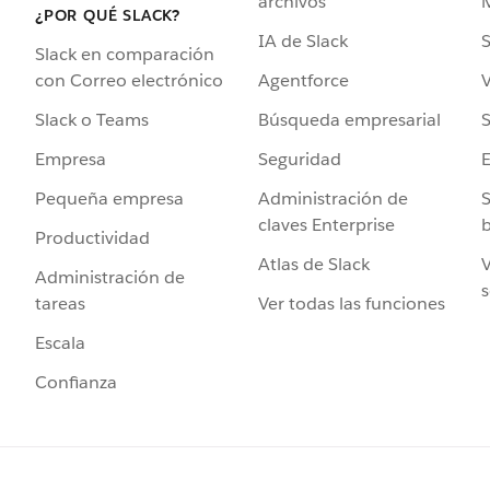
archivos
¿POR QUÉ SLACK?
IA de Slack
S
Slack en comparación
Agentforce
V
con Correo electrónico
Búsqueda empresarial
S
Slack o Teams
Seguridad
Empresa
Administración de
S
Pequeña empresa
claves Enterprise
b
Productividad
Atlas de Slack
V
Administración de
s
Ver todas las funciones
tareas
Escala
Confianza