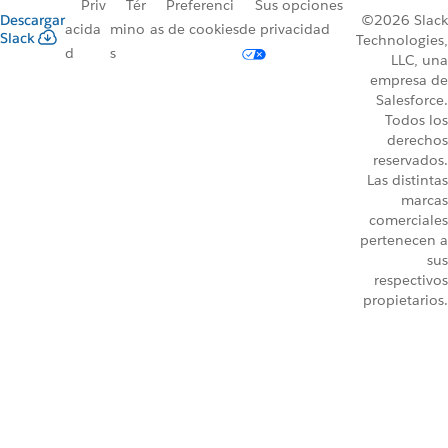
Priv
Tér
Preferenci
Sus opciones
Descargar
©2026 Slack
acida
mino
as de cookies
de privacidad
Slack
Technologies,
d
s
LLC, una
empresa de
Salesforce.
Todos los
derechos
reservados.
Las distintas
marcas
comerciales
pertenecen a
sus
respectivos
propietarios.