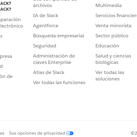
LACK?
archivos
Multimedia
LACK?
IA de Slack
Servicios financie
mparación
Agentforce
Venta minorista
lectrónico
Búsqueda empresarial
Sector público
s
Seguridad
Educación
Administración de
Salud y ciencias
presa
claves Enterprise
biológicas
ad
Atlas de Slack
Ver todas las
ión de
soluciones
Ver todas las funciones
ies
Sus opciones de privacidad
©20