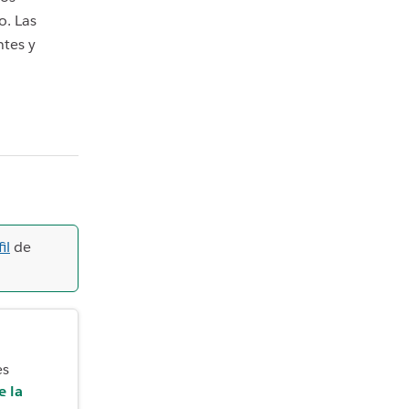
o. Las
ntes y
il
de
es
e la