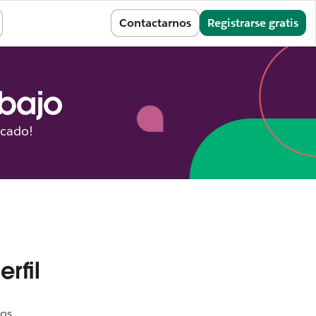
Iniciar sesión
Contactarnos
Registrarse gratis
abajo
icado!
rfil
tos