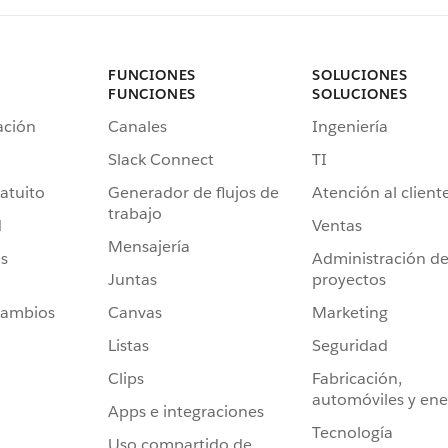
FUNCIONES
SOLUCIONES
FUNCIONES
SOLUCIONES
ación
Canales
Ingeniería
Slack Connect
TI
atuito
Generador de flujos de
Atención al client
trabajo
d
Ventas
Mensajería
s
Administración d
Juntas
proyectos
cambios
Canvas
Marketing
Listas
Seguridad
Clips
Fabricación,
automóviles y ene
Apps e integraciones
Tecnología
Uso compartido de