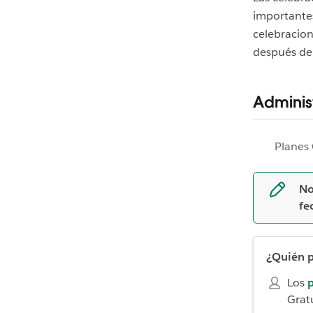
importantes
celebracio
después de
Administ
Planes 
No
fe
¿Quién p
Los
p
Gratu