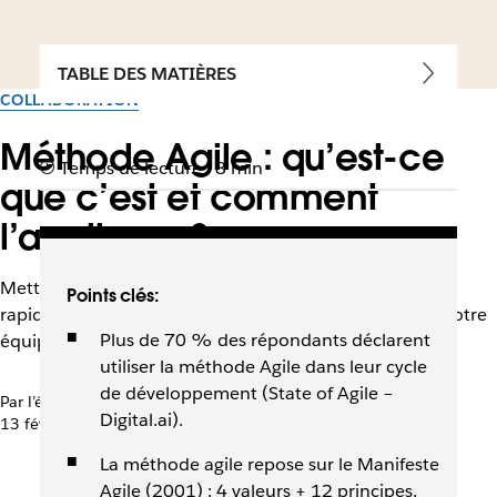
TABLE DES MATIÈRES
COLLABORATION
Méthode Agile : qu’est-ce
Temps de lecture : 8 min
que c’est et comment
l’appliquer ?
Mettez en place la méthode agile pour réussir à allier
Points clés:
rapidité, satisfaction client et performance au sein de votre
Plus de 70 % des répondants déclarent
équipe de collaborateurs
utiliser la méthode Agile dans leur cycle
de développement (State of Agile –
Par l’équipe Slack
Digital.ai).
13 février 2026
La méthode agile repose sur le Manifeste
Agile (2001) : 4 valeurs + 12 principes,