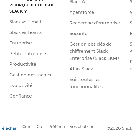
Slack AI
S
POURQUOI CHOISIR
SLACK ?
Agentforce
V
Slack vs E-mail
Recherche d’entreprise
S
Slack vs Teams
Sécurité
Entreprise
Gestion des clés de
S
chiffrement Slack
v
Petite entreprise
Enterprise (Slack EKM)
D
Productivité
Atlas Slack
s
Gestion des tâches
Voir toutes les
Évolutivité
fonctionnalités
Confiance
Conf
Co
Préféren
Vos choix en
Téléchar
©2026 Slack