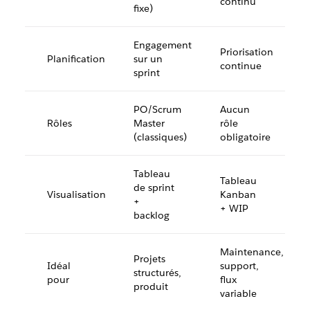
continu
fixe)
Engagement
Priorisation
Planification
sur un
continue
sprint
PO/Scrum
Aucun
Rôles
Master
rôle
(classiques)
obligatoire
Tableau
Tableau
de sprint
Visualisation
Kanban
+
+ WIP
backlog
Maintenance,
Projets
Idéal
support,
structurés,
pour
flux
produit
variable