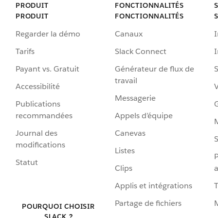
PRODUIT
FONCTIONNALITÉS
PRODUIT
FONCTIONNALITÉS
Regarder la démo
Canaux
I
Tarifs
Slack Connect
Payant vs. Gratuit
Générateur de flux de
S
travail
Accessibilité
Messagerie
Publications
G
recommandées
Appels d’équipe
Journal des
Canevas
S
modifications
Listes
P
Statut
Clips
a
Applis et intégrations
Partage de fichiers
POURQUOI CHOISIR
SLACK ?