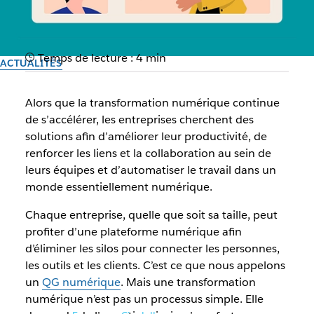
Temps de lecture : 4 min
ACTUALITÉS
Les experts partenaires de
Alors que la transformation numérique continue
Slack et Salesforce lancent
de s’accélérer, les entreprises cherchent des
solutions afin d’améliorer leur productivité, de
des solutions sectorielles
renforcer les liens et la collaboration au sein de
leurs équipes et d’automatiser le travail dans un
La première vague de solutions sectorielles pour les
monde essentiellement numérique.
partenaires Slack aura pour objectif d’aider les clients dans
Chaque entreprise, quelle que soit sa taille, peut
le domaine des services financiers, de la production, des
profiter d’une plateforme numérique afin
communications, de la vente au détail, des médias et de la
d’éliminer les silos pour connecter les personnes,
technologie
les outils et les clients. C’est ce que nous appelons
un
QG numérique
. Mais une transformation
Par l’équipe Slack
numérique n’est pas un processus simple. Elle
30 septembre 2025