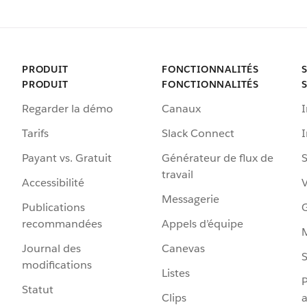
PRODUIT
FONCTIONNALITÉS
PRODUIT
FONCTIONNALITÉS
Regarder la démo
Canaux
I
Tarifs
Slack Connect
Payant vs. Gratuit
Générateur de flux de
S
travail
Accessibilité
Messagerie
Publications
G
recommandées
Appels d’équipe
Journal des
Canevas
S
modifications
Listes
P
Statut
Clips
a