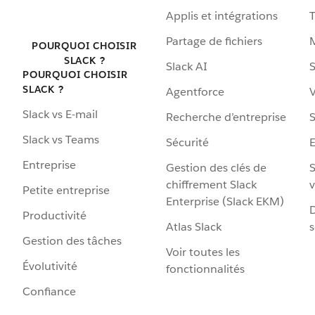
Applis et intégrations
Partage de fichiers
POURQUOI CHOISIR
SLACK ?
Slack AI
S
POURQUOI CHOISIR
SLACK ?
Agentforce
V
Slack vs E-mail
Recherche d’entreprise
S
Slack vs Teams
Sécurité
Entreprise
Gestion des clés de
S
chiffrement Slack
v
Petite entreprise
Enterprise (Slack EKM)
D
Productivité
Atlas Slack
s
Gestion des tâches
Voir toutes les
Évolutivité
fonctionnalités
Confiance