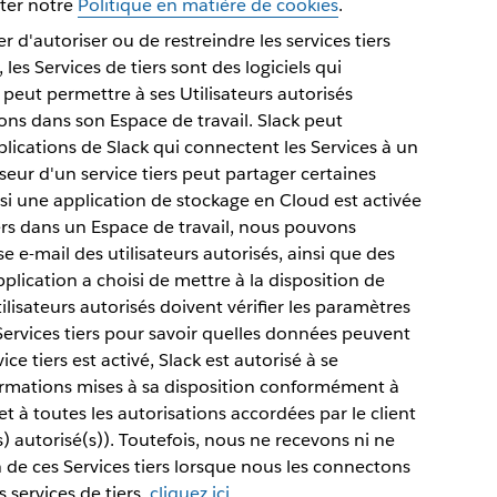
lter notre
Politique en matière de cookies
.
r d'autoriser ou de restreindre les services tiers
les Services de tiers sont des logiciels qui
t peut permettre à ses Utilisateurs autorisés
ions dans son Espace de travail. Slack peut
lications de Slack qui connectent les Services à un
isseur d'un service tiers peut partager certaines
si une application de stockage en Cloud est activée
ers dans un Espace de travail, nous pouvons
se e-mail des utilisateurs autorisés, ainsi que des
lication a choisi de mettre à la disposition de
Utilisateurs autorisés doivent vérifier les paramètres
 Services tiers pour savoir quelles données peuvent
ce tiers est activé, Slack est autorisé à se
ormations mises à sa disposition conformément à
et à toutes les autorisations accordées par le client
s) autorisé(s)). Toutefois, nous ne recevons ni ne
 de ces Services tiers lorsque nous les connectons
s services de tiers,
cliquez ici
.