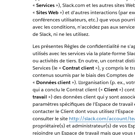
«
Services
»), Slack.com et les autres sites We
«
Sites Web
») et d'autres interactions (par ex
conférences utilisateurs, etc.) que vous pourri
avec les conditions, n'accédez pas aux services
de Slack, ni ne les utilisez.
Les présentes Règles de confidentialité ne s'a
utilisés avec les services via la plate-forme Sla
ou activités de tiers. En outre, un contrat distin
Services (le «
Contrat client
»), y compris le t
contenus soumis par le biais des Comptes de s
«
Données client
»). L'organisation (p. ex., v
qui a conclu le Contrat client («
Client
») cont
travail
») des données client qui y sont associ
paramètres spécifiques de l'Espace de travail e
contacter le Client dont vous utilisez l'Espac
consulter le site
http://slack.com/account/t
propriétaire(s) et administrateur(s) de vos Esp
rejoindre un Espace de travail mais que vous