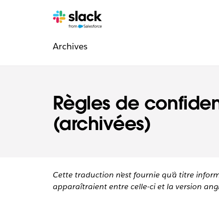
Navigation
Pages
supplémentaires
Archives
légale
Règles de confident
(archivées)
Cette traduction n’est fournie qu’à titre infor
apparaîtraient entre celle-ci et la version angl