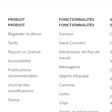
PRODUIT
FONCTIONNALITÉS
PRODUIT
FONCTIONNALITÉS
Regarder la démo
Canaux
I
Tarifs
Slack Connect
Payant vs. Gratuit
Générateur de flux de
S
travail
Accessibilité
Messagerie
Publications
G
recommandées
Appels d’équipe
Journal des
Canevas
S
modifications
Listes
P
Statut
Clips
a
Applis et intégrations