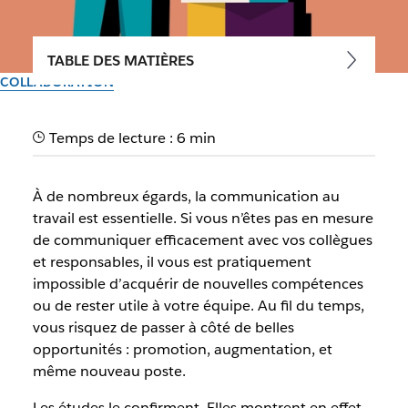
TABLE DES MATIÈRES
COLLABORATION
Comment améliorer ses
Temps de lecture : 6 min
capacités de
communication
À de nombreux égards, la communication au
travail est essentielle. Si vous n’êtes pas en mesure
Réussir sa communication n’est pas forcément intuitif mais
de communiquer efficacement avec vos collègues
ces conseils vous aideront à améliorer vos échanges
et responsables, il vous est pratiquement
individuels et en équipe
impossible d’acquérir de nouvelles compétences
ou de rester utile à votre équipe. Au fil du temps,
vous risquez de passer à côté de belles
Par l’équipe Slack
30 septembre 2025
opportunités : promotion, augmentation, et
même nouveau poste.
Les études le confirment. Elles montrent en effet