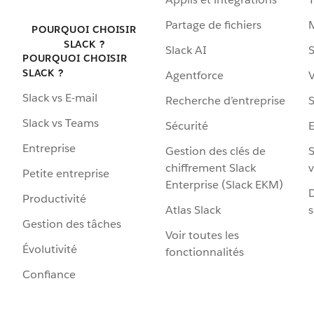
Partage de fichiers
POURQUOI CHOISIR
SLACK ?
Slack AI
S
POURQUOI CHOISIR
SLACK ?
Agentforce
V
Slack vs E-mail
Recherche d’entreprise
S
Slack vs Teams
Sécurité
Entreprise
Gestion des clés de
S
chiffrement Slack
v
Petite entreprise
Enterprise (Slack EKM)
D
Productivité
Atlas Slack
s
Gestion des tâches
Voir toutes les
Évolutivité
fonctionnalités
Confiance