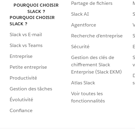
Partage de fichiers
POURQUOI CHOISIR
SLACK ?
Slack AI
S
POURQUOI CHOISIR
SLACK ?
Agentforce
V
Slack vs E-mail
Recherche d’entreprise
S
Slack vs Teams
Sécurité
Entreprise
Gestion des clés de
S
chiffrement Slack
v
Petite entreprise
Enterprise (Slack EKM)
D
Productivité
Atlas Slack
s
Gestion des tâches
Voir toutes les
Évolutivité
fonctionnalités
Confiance