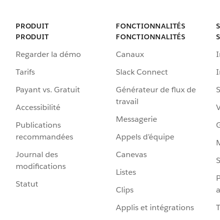
PRODUIT
FONCTIONNALITÉS
PRODUIT
FONCTIONNALITÉS
Regarder la démo
Canaux
I
Tarifs
Slack Connect
Payant vs. Gratuit
Générateur de flux de
S
travail
Accessibilité
Messagerie
Publications
G
recommandées
Appels d’équipe
Journal des
Canevas
S
modifications
Listes
P
Statut
Clips
a
Applis et intégrations