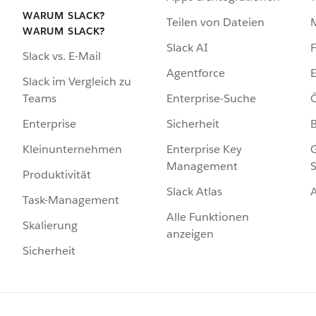
WARUM SLACK?
Teilen von Dateien
WARUM SLACK?
Slack AI
F
Slack vs. E-Mail
Agentforce
E
Slack im Vergleich zu
Enterprise-Suche
Ö
Teams
Sicherheit
Enterprise
Enterprise Key
G
Kleinunternehmen
Management
S
Produktivität
Slack Atlas
Task-Management
Alle Funktionen
Skalierung
anzeigen
Sicherheit