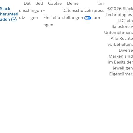
Dat
Bed
Cookie
Deine
Im
Slack
©2026 Slack
ensch
ingun
-
Datenschutzein
press
herunterl
Technologies,
utz
gen
Einstellu
stellungen
um
aden
LLC, ein
ngen
Salesforce-
Unternehmen.
Alle Rechte
vorbehalten.
Diverse
Marken sind
im Besitz der
jeweiligen
Eigentümer.