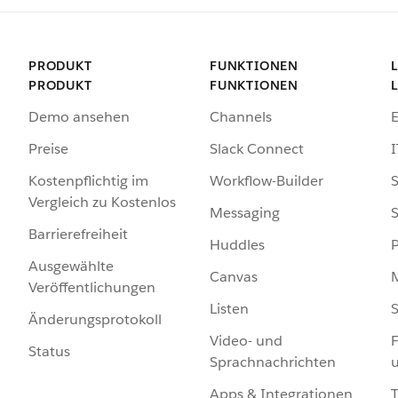
PRODUKT
FUNKTIONEN
PRODUKT
FUNKTIONEN
Demo ansehen
Channels
Preise
Slack Connect
I
Kostenpflichtig im
Workflow-Builder
S
Vergleich zu Kostenlos
Messaging
S
Barrierefreiheit
Huddles
Ausgewählte
Canvas
Veröffentlichungen
Listen
S
Änderungsprotokoll
Video- und
F
Status
Sprachnachrichten
Apps & Integrationen