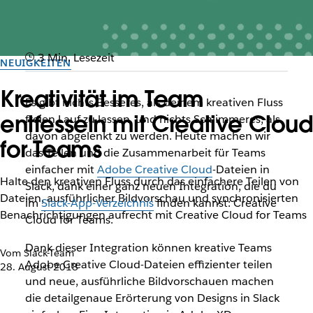
3 Min. Lesezeit
NEUIGKEITEN
Kreativität im Team
Es gibt nichts Besseres, als deinem kreativen Fluss
entfesseln mit Creative Cloud
freien Lauf zu lassen, und nichts Schlimmeres, als
davon abgelenkt zu werden. Heute machen wir
for Teams
das Teilen und die Zusammenarbeit für Teams
einfacher mit
Adobe Creative Cloud
-Dateien in
Halte den kreativen Fluss durch das einfachere Teilen von
Slack, dank einer ganz neuen Integration, die du
Dateien, ausführlicher Bildvorschau und synchronisierten
im
Slack-App-Verzeichnis
finden kannst: Creative
Benachrichtigungen aufrecht mit Creative Cloud for Teams
Cloud for Teams.
Dank dieser Integration können kreative Teams
Vom Slack-Team
Adobe Creative Cloud-Dateien effizienter teilen
28. August 2018
und neue, ausführliche Bildvorschauen machen
die detailgenaue Erörterung von Designs in Slack