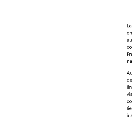
La
en
au
co
Fr
na
Au
de
li
vi
co
li
à 