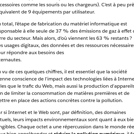
cessoires comme les souris ou les chargeurs). C’est à peu pr
équivalent de 9 équipements par utilisateur.
 total, l’étape de fabrication du matériel informatique est
sponsable à elle seule de 37 % des émissions de gaz à effet 
rre du secteur. Mais alors, d’où viennent les 63 % restants ?
s usages digitaux, des données et des ressources nécessaire
ur répondre aux besoins des
internautes.
 vu de ces quelques chiffres, il est essentiel que la société
enne conscience de l’impact des technologies liées à Interne
lles que le trafic du Web, mais aussi la production d’appareil
in de limiter la consommation de matières premières et de
ttre en place des actions concrètes contre la pollution.
r si Internet et le Web sont, par définition, des domaines
rtuels, leurs impacts environnementaux sont quant à eux bi
ngibles. Chaque octet a une répercussion dans le monde rée
ur bien appréhender et
réduire la pollution numérique
, il 