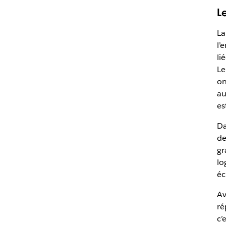
L
La
l’
li
Le
on
au
es
Da
de
gr
lo
éc
Av
ré
c’