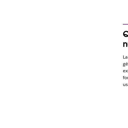
Q
n
La
gé
ex
fo
us