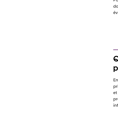
do
Q
p
En
pr
e
pr
in