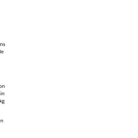
ens
de
non
in
kg
on