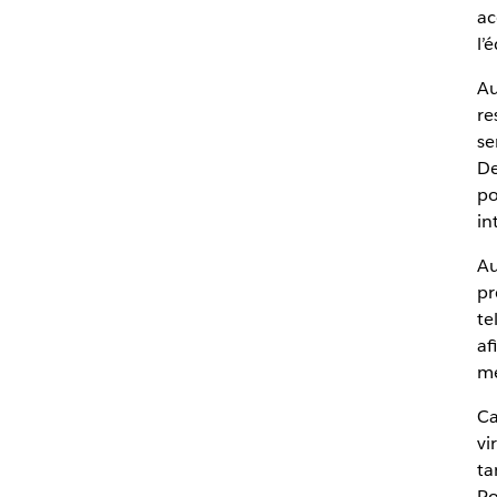
ac
l’
Au
re
se
De
po
Au
pr
te
af
me
Ca
vi
ta
Po