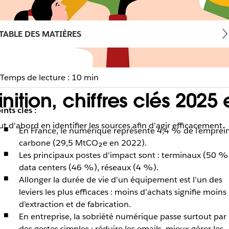
TABLE DES MATIÈRES
Temps de lecture : 10 min
ition, chiffres clés 2025 e
ints clés :
 d'abord en identifier les sources afin d'agir efficacement.
En France, le numérique représente 4,4 % de l’emprei
carbone (29,5 MtCO₂e en 2022).
Les principaux postes d’impact sont : terminaux (50 %
data centers (46 %), réseaux (4 %).
Allonger la durée de vie d’un équipement est l’un des
leviers les plus efficaces : moins d’achats signifie moins
d’extraction et de fabrication.
En entreprise, la sobriété numérique passe surtout par
des gestes simples : réduire les emails, mieux gérer les