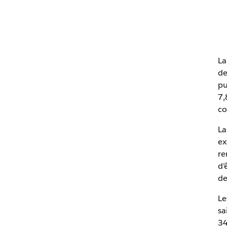
L
de
pu
7,
co
La
ex
re
d’
de
Le
sa
34