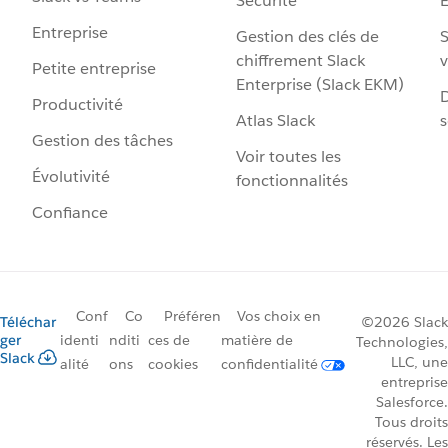
Sécurité
Entreprise
Gestion des clés de
S
chiffrement Slack
v
Petite entreprise
Enterprise (Slack EKM)
D
Productivité
Atlas Slack
s
Gestion des tâches
Voir toutes les
Évolutivité
fonctionnalités
Confiance
Conf
Co
Préféren
Vos choix en
Téléchar
©2026 Slack
ger
identi
nditi
ces de
matière de
Technologies,
Slack
LLC, une
alité
ons
cookies
confidentialité
entreprise
Salesforce.
Tous droits
réservés. Les