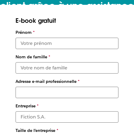
client grâce à une assistance
premium en temps réel
E-book gratuit
Transformez votre service client grâce à une assistance
Prénom
*
premium
Nom de famille
*
Adresse e-mail professionnelle
*
Entreprise
*
Taille de l’entreprise
*