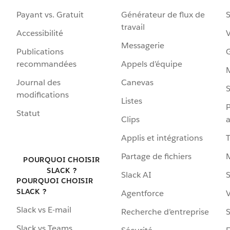
Payant vs. Gratuit
Générateur de flux de
S
travail
Accessibilité
Messagerie
Publications
G
recommandées
Appels d’équipe
Journal des
Canevas
S
modifications
Listes
P
Statut
Clips
a
Applis et intégrations
Partage de fichiers
POURQUOI CHOISIR
SLACK ?
Slack AI
S
POURQUOI CHOISIR
SLACK ?
Agentforce
V
Slack vs E-mail
Recherche d’entreprise
S
Slack vs Teams