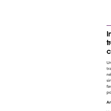
I
t
c
Un
tr
né
si
fa
po
Am