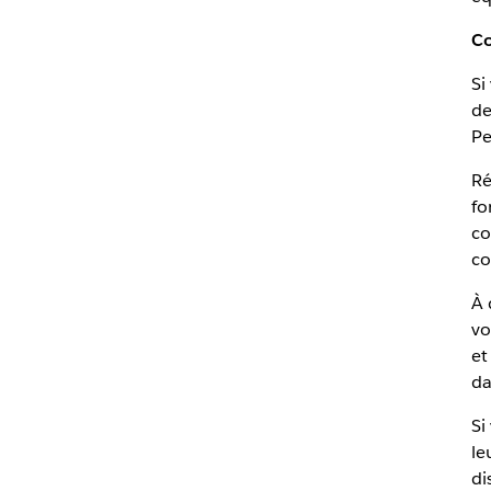
Co
Si
de
Pe
Ré
fo
co
co
À 
vo
et
da
Si
le
di