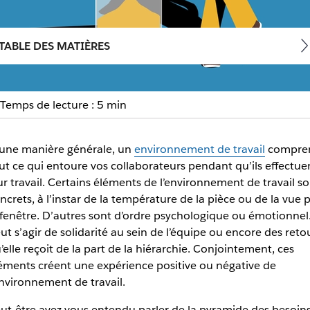
TABLE DES MATIÈRES
Temps de lecture : 5 min
 environnement de travai
une manière générale, un
environnement de travail
compre
ut ce qui entoure vos collaborateurs pendant qu’ils effectue
ribue à la motivation des collaborateurs et garantit la réus
ur travail. Certains éléments de l’environnement de travail so
ncrets, à l’instar de la température de la pièce ou de la vue 
 fenêtre. D’autres sont d’ordre psychologique ou émotionnel.
ut s’agir de solidarité au sein de l’équipe ou encore des reto
’elle reçoit de la part de la hiérarchie. Conjointement, ces
éments créent une expérience positive ou négative de
environnement de travail.
ut-être avez-vous entendu parler de la pyramide des besoin