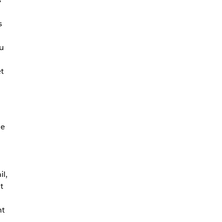
s
u
et
de
l,
t
nt