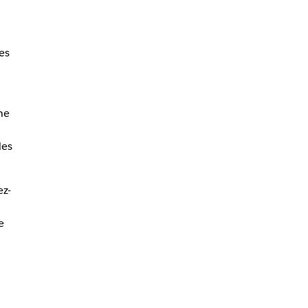
es
ne
des
ez-
e