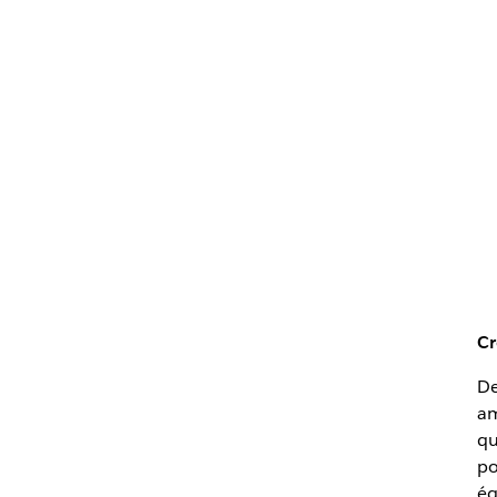
Cr
De
am
qu
po
éq