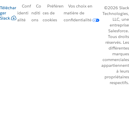
Conf
Co
Préféren
Vos choix en
Téléchar
©2026 Slack
ger
identi
nditi
ces de
matière de
Technologies,
Slack
LLC, une
alité
ons
cookies
confidentialité
entreprise
Salesforce.
Tous droits
réservés. Les
différentes
marques
commerciales
appartiennent
à leurs
propriétaires
respectifs.