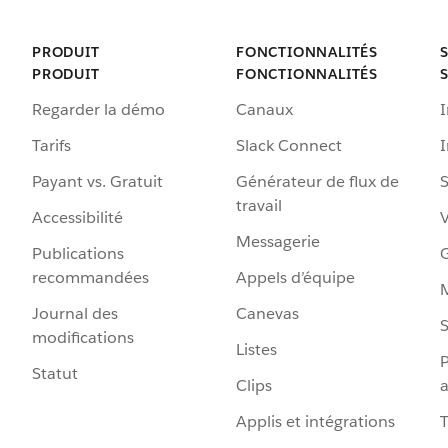
PRODUIT
FONCTIONNALITÉS
PRODUIT
FONCTIONNALITÉS
Regarder la démo
Canaux
I
Tarifs
Slack Connect
Payant vs. Gratuit
Générateur de flux de
S
travail
Accessibilité
Messagerie
Publications
G
recommandées
Appels d’équipe
Journal des
Canevas
S
modifications
Listes
P
Statut
Clips
a
Applis et intégrations