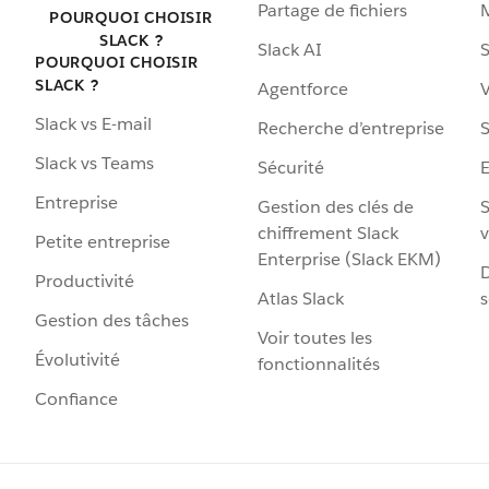
Partage de fichiers
POURQUOI CHOISIR
SLACK ?
Slack AI
S
POURQUOI CHOISIR
SLACK ?
Agentforce
V
Slack vs E-mail
Recherche d’entreprise
S
Slack vs Teams
Sécurité
Entreprise
Gestion des clés de
S
chiffrement Slack
v
Petite entreprise
Enterprise (Slack EKM)
D
Productivité
Atlas Slack
s
Gestion des tâches
Voir toutes les
Évolutivité
fonctionnalités
Confiance