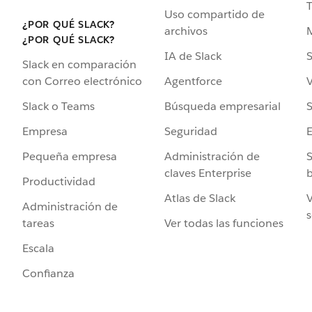
Uso compartido de
¿POR QUÉ SLACK?
archivos
¿POR QUÉ SLACK?
IA de Slack
S
Slack en comparación
Agentforce
V
con Correo electrónico
Búsqueda empresarial
S
Slack o Teams
Seguridad
Empresa
Administración de
S
Pequeña empresa
claves Enterprise
b
Productividad
Atlas de Slack
V
Administración de
s
Ver todas las funciones
tareas
Escala
Confianza