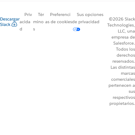
Priv
Tér
Preferenci
Sus opciones
Descargar
©2026 Slack
acida
mino
as de cookies
de privacidad
Slack
Technologies,
d
s
LLC, una
empresa de
Salesforce.
Todos los
derechos
reservados.
Las distintas
marcas
comerciales
pertenecen a
sus
respectivos
propietarios.