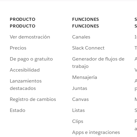
PRODUCTO
FUNCIONES
PRODUCTO
FUNCIONES
Ver demostración
Canales
I
Precios
Slack Connect
T
De pago o gratuito
Generador de flujos de
A
trabajo
Accesibilidad
Mensajería
Lanzamientos
destacados
Juntas
Registro de cambios
Canvas
Estado
Listas
Clips
F
a
Apps e integraciones