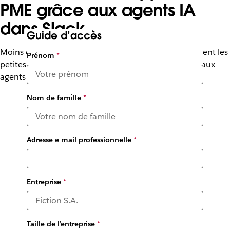
PME grâce aux agents IA
dans Slack
Guide d’accès
Moins de tâches répétitives, plus de stratégie : comment les
Prénom
*
petites entreprises maximisent leur rentabilité grâce aux
agents IA dans Slack
Nom de famille
*
Adresse e-mail professionnelle
*
Entreprise
*
Taille de l’entreprise
*