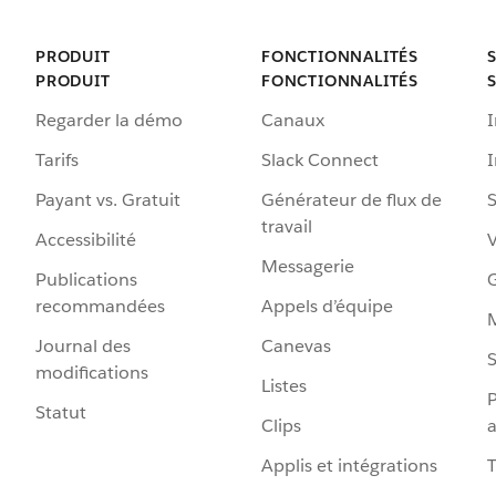
PRODUIT
FONCTIONNALITÉS
PRODUIT
FONCTIONNALITÉS
Regarder la démo
Canaux
I
Tarifs
Slack Connect
Payant vs. Gratuit
Générateur de flux de
S
travail
Accessibilité
Messagerie
Publications
G
recommandées
Appels d’équipe
Journal des
Canevas
S
modifications
Listes
P
Statut
Clips
a
Applis et intégrations