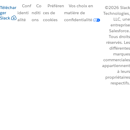
Conf
Co
Préféren
Vos choix en
Téléchar
©2026 Slack
ger
identi
nditi
ces de
matière de
Technologies,
Slack
LLC, une
alité
ons
cookies
confidentialité
entreprise
Salesforce.
Tous droits
réservés. Les
différentes
marques
commerciales
appartiennent
à leurs
propriétaires
respectifs.