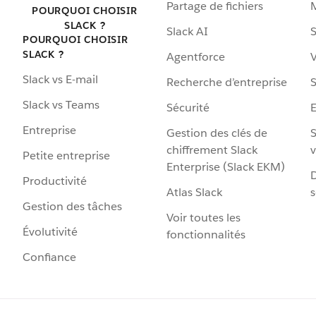
Partage de fichiers
POURQUOI CHOISIR
SLACK ?
Slack AI
S
POURQUOI CHOISIR
SLACK ?
Agentforce
V
Slack vs E-mail
Recherche d’entreprise
S
Slack vs Teams
Sécurité
Entreprise
Gestion des clés de
S
chiffrement Slack
v
Petite entreprise
Enterprise (Slack EKM)
D
Productivité
Atlas Slack
s
Gestion des tâches
Voir toutes les
Évolutivité
fonctionnalités
Confiance