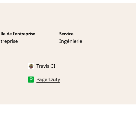
ille de l’entreprise
Service
treprise
Ingénierie
s
Travis CI
PagerDuty