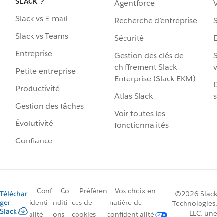
SLACK ?
Agentforce
V
Slack vs E-mail
Recherche d’entreprise
S
Slack vs Teams
Sécurité
Entreprise
Gestion des clés de
S
chiffrement Slack
v
Petite entreprise
Enterprise (Slack EKM)
D
Productivité
Atlas Slack
s
Gestion des tâches
Voir toutes les
Évolutivité
fonctionnalités
Confiance
Conf
Co
Préféren
Vos choix en
Téléchar
©2026 Slack
ger
identi
nditi
ces de
matière de
Technologies,
Slack
LLC, une
alité
ons
cookies
confidentialité