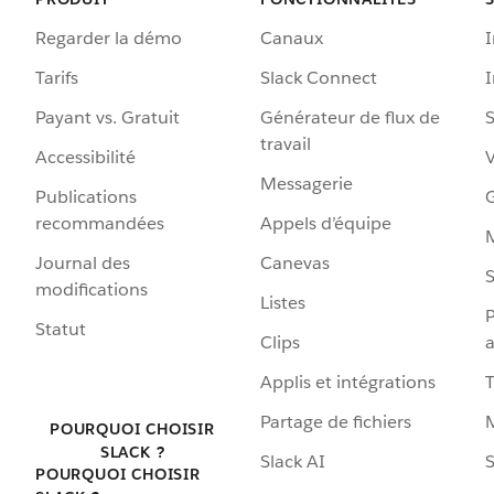
Regarder la démo
Canaux
I
Tarifs
Slack Connect
Payant vs. Gratuit
Générateur de flux de
S
travail
Accessibilité
Messagerie
Publications
G
recommandées
Appels d’équipe
Journal des
Canevas
S
modifications
Listes
P
Statut
Clips
a
Applis et intégrations
Partage de fichiers
POURQUOI CHOISIR
SLACK ?
Slack AI
S
POURQUOI CHOISIR