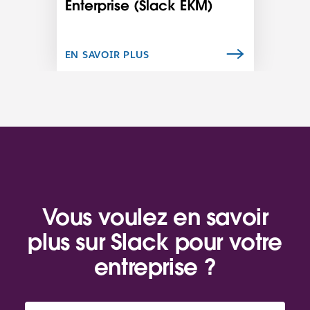
Enterprise (Slack EKM)
e
c
e
l
EN SAVOIR PLUS
i
e
n
s
’
o
u
v
r
e
d
Vous voulez en savoir
a
plus sur Slack pour votre
n
s
entreprise ?
u
n
n