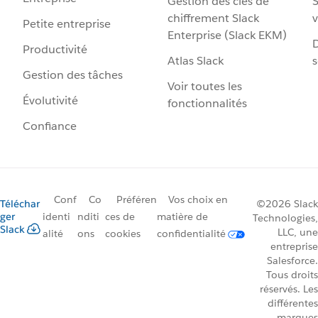
Gestion des clés de
S
chiffrement Slack
v
Petite entreprise
Enterprise (Slack EKM)
D
Productivité
Atlas Slack
s
Gestion des tâches
Voir toutes les
Évolutivité
fonctionnalités
Confiance
Conf
Co
Préféren
Vos choix en
Téléchar
©2026 Slack
ger
identi
nditi
ces de
matière de
Technologies,
Slack
LLC, une
alité
ons
cookies
confidentialité
entreprise
Salesforce.
Tous droits
réservés. Les
différentes
marques