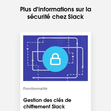
Plus d’informations sur la
sécurité chez Slack
I
l
e
s
t
p
o
s
s
i
b
Fonctionnalité
l
e
Gestion des clés de
q
chiffrement Slack
u