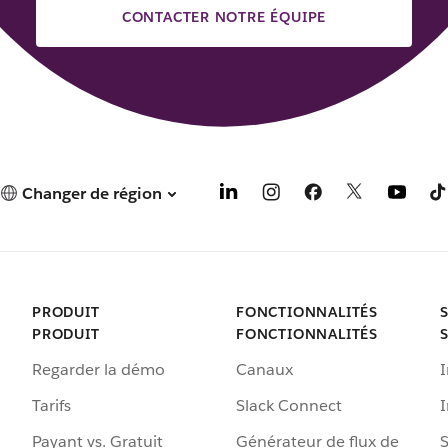
o
CONTACTER NOTRE ÉQUIPE
u
v
e
l
o
n
g
l
e
Changer de région
t
PRODUIT
FONCTIONNALITÉS
PRODUIT
FONCTIONNALITÉS
Regarder la démo
Canaux
I
Tarifs
Slack Connect
Payant vs. Gratuit
Générateur de flux de
S