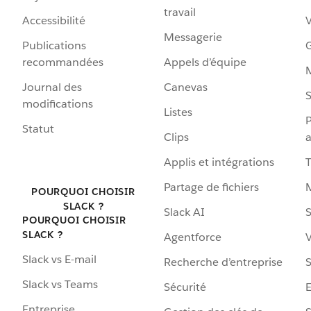
travail
Accessibilité
Messagerie
Publications
G
recommandées
Appels d’équipe
Journal des
Canevas
S
modifications
Listes
P
Statut
Clips
a
Applis et intégrations
Partage de fichiers
POURQUOI CHOISIR
SLACK ?
Slack AI
S
POURQUOI CHOISIR
SLACK ?
Agentforce
V
Slack vs E-mail
Recherche d’entreprise
S
Slack vs Teams
Sécurité
Entreprise