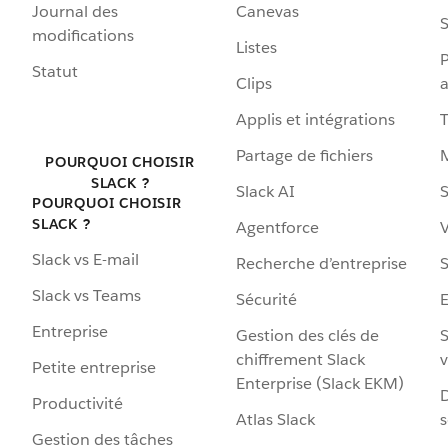
Journal des
Canevas
S
modifications
Listes
P
Statut
Clips
a
Applis et intégrations
Partage de fichiers
POURQUOI CHOISIR
SLACK ?
Slack AI
S
POURQUOI CHOISIR
SLACK ?
Agentforce
V
Slack vs E-mail
Recherche d’entreprise
S
Slack vs Teams
Sécurité
Entreprise
Gestion des clés de
S
chiffrement Slack
v
Petite entreprise
Enterprise (Slack EKM)
D
Productivité
Atlas Slack
s
Gestion des tâches