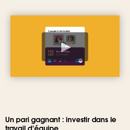
V
o
i
r
l
a
v
i
d
é
o
Un pari gagnant : investir dans le
travail d’équipe