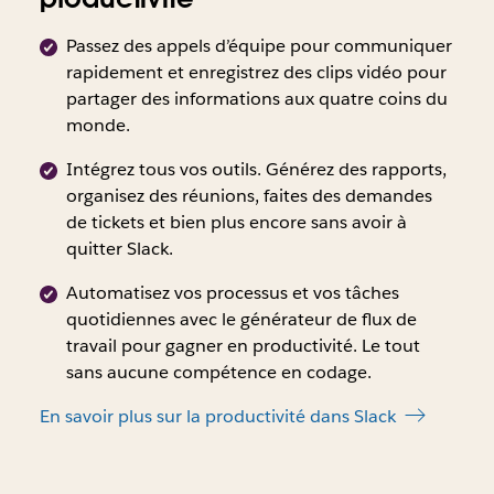
Forrester,
Cana
pour
(l’impact
2020.
avec
les
Passez des appels d’équipe pour communiquer
économique
±
équipes
rapidement et enregistrez des clips vidéo pour
total
2 %
techniques),
partager des informations aux quatre coins du
de
de
Forrester,
monde.
Slack
marg
2020.
pour
d’erre
Intégrez tous vos outils. Générez des rapports,
les
à
organisez des réunions, faites des demandes
équipes
95 %
de tickets et bien plus encore sans avoir à
techniques),
de
quitter Slack.
Forrester,
CI
2020.
Automatisez vos processus et vos tâches
(déce
quotidiennes avec le générateur de flux de
travail pour gagner en productivité. Le tout
sans aucune compétence en codage.
En savoir plus sur la productivité dans Slack