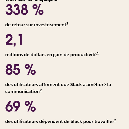
338 %
1
Toutes
de retour sur investissement
les
2,1
valeurs
rapportées
sont
1
Toutes
millions de dollars en gain de productivité
des
les
85 %
valeurs
valeurs
actuelles
rapportées
sur
sont
des utilisateurs affirment que Slack a amélioré la
3 ans
des
2
Toutes
communication
et
valeurs
les
ajustées
69 %
actuelles
valeurs
par
sur
rapportées
rapport
3 ans
sont
2
aux
Moye
des utilisateurs dépendent de Slack pour travailler
et
des
risques.
pondé