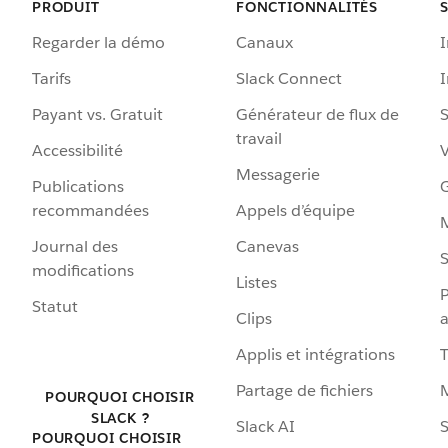
PRODUIT
FONCTIONNALITÉS
Regarder la démo
Canaux
I
Tarifs
Slack Connect
Payant vs. Gratuit
Générateur de flux de
S
travail
Accessibilité
Messagerie
Publications
G
recommandées
Appels d’équipe
Journal des
Canevas
S
modifications
Listes
P
Statut
Clips
a
Applis et intégrations
Partage de fichiers
POURQUOI CHOISIR
SLACK ?
Slack AI
S
POURQUOI CHOISIR