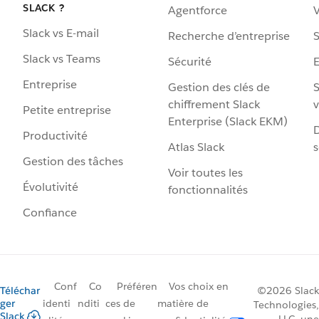
SLACK ?
Agentforce
V
Slack vs E-mail
Recherche d’entreprise
S
Slack vs Teams
Sécurité
Entreprise
Gestion des clés de
S
chiffrement Slack
v
Petite entreprise
Enterprise (Slack EKM)
D
Productivité
Atlas Slack
s
Gestion des tâches
Voir toutes les
Évolutivité
fonctionnalités
Confiance
Conf
Co
Préféren
Vos choix en
Téléchar
©2026 Slack
ger
identi
nditi
ces de
matière de
Technologies,
Slack