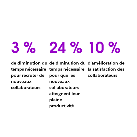
3 %
24 %
10 %
de diminution du
de diminution du
d’amélioration de
temps nécessaire
temps nécessaire
la satisfaction des
Améliorat
pour recruter de
pour que les
collaborateurs
de
nouveaux
nouveaux
Diminution
10 %
collaborateurs
collaborateurs
de
de
atteignent leur
3 %
la
pleine
du
Diminution
satisfacti
productivité
temps
de
des
nécessaire
24 %
employés
pour
du
recruter
temps
de
nécessaire