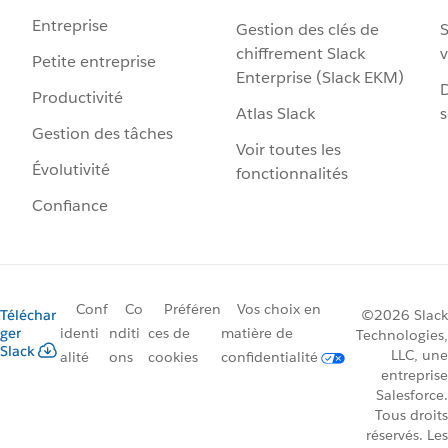
Entreprise
Gestion des clés de
S
chiffrement Slack
v
Petite entreprise
Enterprise (Slack EKM)
D
Productivité
Atlas Slack
s
Gestion des tâches
Voir toutes les
Évolutivité
fonctionnalités
Confiance
Conf
Co
Préféren
Vos choix en
Téléchar
©2026 Slack
ger
identi
nditi
ces de
matière de
Technologies,
Slack
LLC, une
alité
ons
cookies
confidentialité
entreprise
Salesforce.
Tous droits
réservés. Les