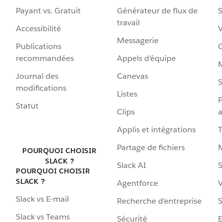
Payant vs. Gratuit
Générateur de flux de
S
travail
Accessibilité
Messagerie
Publications
G
recommandées
Appels d’équipe
Journal des
Canevas
S
modifications
Listes
P
Statut
Clips
a
Applis et intégrations
Partage de fichiers
POURQUOI CHOISIR
SLACK ?
Slack AI
S
POURQUOI CHOISIR
SLACK ?
Agentforce
V
Slack vs E-mail
Recherche d’entreprise
S
Slack vs Teams
Sécurité