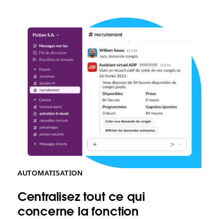
nouveaux
pour
employés
que
les
nouveaux
collaborateurs
atteignent
leur
pleine
productivité
AUTOMATISATION
Centralisez tout ce qui
concerne la fonction