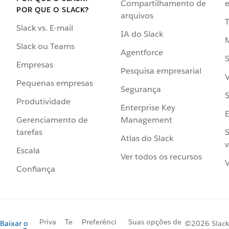
Compartilhamento de
e
POR QUE O SLACK?
arquivos
Slack vs. E-mail
IA do Slack
Slack ou Teams
Agentforce
S
Empresas
Pesquisa empresarial
V
Pequenas empresas
Segurança
S
Produtividade
Enterprise Key
Management
Gerenciamento de
S
tarefas
Atlas do Slack
v
Escala
Ver todos os recursos
V
Confiança
Priva
Te
Preferênci
Suas opções de
Baixar o
©2026 Slack