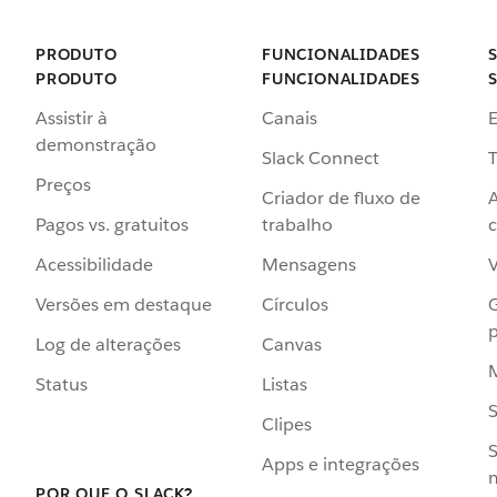
PRODUTO
FUNCIONALIDADES
PRODUTO
FUNCIONALIDADES
Assistir à
Canais
demonstração
Slack Connect
T
Preços
Criador de fluxo de
Pagos vs. gratuitos
trabalho
c
Acessibilidade
Mensagens
Versões em destaque
Círculos
p
Log de alterações
Canvas
Status
Listas
Clipes
S
Apps e integrações
POR QUE O SLACK?