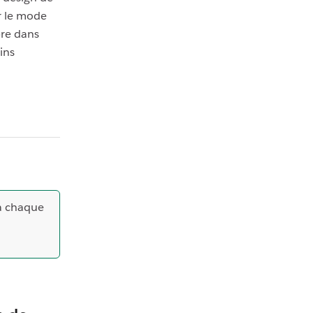
r le mode
bre dans
ins
à chaque