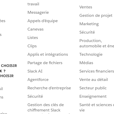
travail
Ventes
Messagerie
Gestion de projet
ées
Appels d’équipe
Marketing
Canevas
Sécurité
s
Listes
Production,
Clips
automobile et éne
Applis et intégrations
Technologie
Partage de fichiers
Médias
 CHOISIR
Slack AI
Services financiers
K ?
HOISIR
Agentforce
Vente au détail
Recherche d’entreprise
Secteur public
il
Sécurité
Enseignement
ms
Gestion des clés de
Santé et sciences 
chiffrement Slack
vie
rise