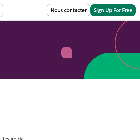
Sign In
Nous contacter
Sign Up For Free
k
e design de