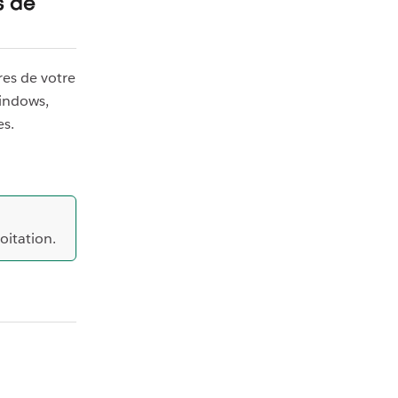
s de
es de votre
Windows,
es.
oitation.