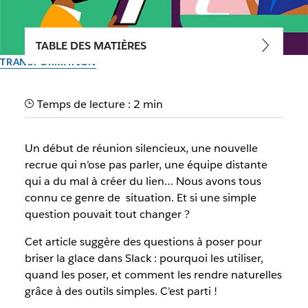
TABLE DES MATIÈRES
TRANSFORMATION
Questions pour briser la
Temps de lecture : 2 min
glace dans Slack: astuces et
exemples efficaces
Un début de réunion silencieux, une nouvelle
recrue qui n’ose pas parler, une équipe distante
qui a du mal à créer du lien… Nous avons tous
Par l’équipe Slack
connu ce genre de situation. Et si une simple
26 septembre 2025
question pouvait tout changer ?
Cet article suggère des questions à poser pour
briser la glace dans Slack : pourquoi les utiliser,
quand les poser, et comment les rendre naturelles
grâce à des outils simples. C’est parti !