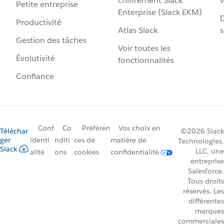
chiffrement Slack
v
Petite entreprise
Enterprise (Slack EKM)
D
Productivité
Atlas Slack
s
Gestion des tâches
Voir toutes les
Évolutivité
fonctionnalités
Confiance
Conf
Co
Préféren
Vos choix en
Téléchar
©2026 Slack
ger
identi
nditi
ces de
matière de
Technologies,
Slack
LLC, une
alité
ons
cookies
confidentialité
entreprise
Salesforce.
Tous droits
réservés. Les
différentes
marques
commerciales