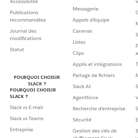
Accessibilité
Messagerie
Publications
G
recommandées
Appels d’équipe
Journal des
Canevas
S
modifications
Listes
P
Statut
Clips
a
Applis et intégrations
Partage de fichiers
POURQUOI CHOISIR
SLACK ?
Slack AI
S
POURQUOI CHOISIR
SLACK ?
Agentforce
V
Slack vs E-mail
Recherche d’entreprise
S
Slack vs Teams
Sécurité
Entreprise
Gestion des clés de
S