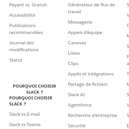
Payant vs. Gratuit
Générateur de flux de
S
travail
Accessibilité
Messagerie
Publications
G
recommandées
Appels d’équipe
Journal des
Canevas
S
modifications
Listes
P
Statut
Clips
a
Applis et intégrations
Partage de fichiers
POURQUOI CHOISIR
SLACK ?
Slack AI
S
POURQUOI CHOISIR
SLACK ?
Agentforce
V
Slack vs E-mail
Recherche d’entreprise
S
Slack vs Teams
Sécurité