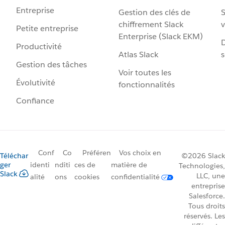
Entreprise
Gestion des clés de
S
chiffrement Slack
v
Petite entreprise
Enterprise (Slack EKM)
D
Productivité
Atlas Slack
s
Gestion des tâches
Voir toutes les
Évolutivité
fonctionnalités
Confiance
Conf
Co
Préféren
Vos choix en
Téléchar
©2026 Slack
ger
identi
nditi
ces de
matière de
Technologies,
Slack
LLC, une
alité
ons
cookies
confidentialité
entreprise
Salesforce.
Tous droits
réservés. Les