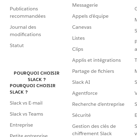
Messagerie
Publications
G
recommandées
Appels d’équipe
Journal des
Canevas
S
modifications
Listes
P
Statut
Clips
a
Applis et intégrations
Partage de fichiers
POURQUOI CHOISIR
SLACK ?
Slack AI
S
POURQUOI CHOISIR
SLACK ?
Agentforce
V
Slack vs E-mail
Recherche d’entreprise
S
Slack vs Teams
Sécurité
Entreprise
Gestion des clés de
S
chiffrement Slack
v
Petite entreprise