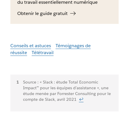
du travail essentiellement numérique
Obtenir le guide gratuit
Conseils et astuces
Témoignages de
réussite
Télétravail
Notes
Source : « Slack : étude Total Economic
Impact™ pour les équipes d’assistance », une
de
étude menée par Forrester Consulting pour le
bas
compte de Slack, avril 2021
↩
de
page