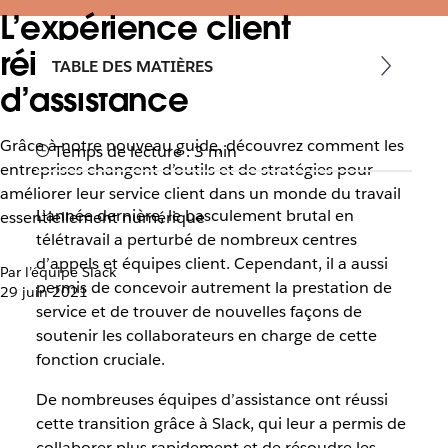
L’expérience client
réinventée par les équipes
TABLE DES MATIÈRES
d’assistance
Grâce à notre nouveau guide, découvrez comment les
Temps de lecture : 3 min
entreprises changent d’outils et de stratégies pour
améliorer leur service client dans un monde du travail
L’année dernière, le basculement brutal en
essentiellement numérique
télétravail a perturbé de nombreux centres
d’appels et équipes client. Cependant, il a aussi
Par l’équipe Slack
permis de concevoir autrement la prestation de
29 juin 2021
service et de trouver de nouvelles façons de
soutenir les collaborateurs en charge de cette
fonction cruciale.
De nombreuses équipes d’assistance ont réussi
cette transition grâce à Slack, qui leur a permis de
collaborer plus rapidement et de résoudre les