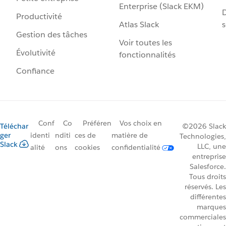
Enterprise (Slack EKM)
D
Productivité
Atlas Slack
s
Gestion des tâches
Voir toutes les
Évolutivité
fonctionnalités
Confiance
Conf
Co
Préféren
Vos choix en
Téléchar
©2026 Slack
ger
identi
nditi
ces de
matière de
Technologies,
Slack
LLC, une
alité
ons
cookies
confidentialité
entreprise
Salesforce.
Tous droits
réservés. Les
différentes
marques
commerciales