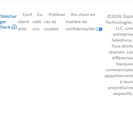
Conf
Co
Préféren
Vos choix en
Téléchar
©2026 Slack
ger
identi
nditi
ces de
matière de
Technologies,
Slack
LLC, une
alité
ons
cookies
confidentialité
entreprise
Salesforce.
Tous droits
réservés. Les
différentes
marques
commerciales
appartiennent
à leurs
propriétaires
respectifs.