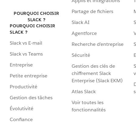
Applis et intégrations
Partage de fichiers
POURQUOI CHOISIR
SLACK ?
Slack AI
S
POURQUOI CHOISIR
SLACK ?
Agentforce
V
Slack vs E-mail
Recherche d’entreprise
S
Slack vs Teams
Sécurité
Entreprise
Gestion des clés de
S
chiffrement Slack
v
Petite entreprise
Enterprise (Slack EKM)
D
Productivité
Atlas Slack
s
Gestion des tâches
Voir toutes les
Évolutivité
fonctionnalités
Confiance