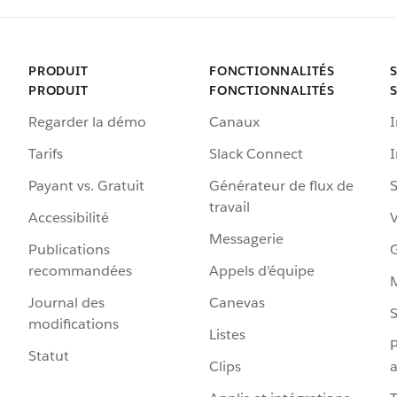
PRODUIT
FONCTIONNALITÉS
PRODUIT
FONCTIONNALITÉS
Regarder la démo
Canaux
I
Tarifs
Slack Connect
Payant vs. Gratuit
Générateur de flux de
S
travail
Accessibilité
Messagerie
Publications
G
recommandées
Appels d’équipe
Journal des
Canevas
S
modifications
Listes
P
Statut
Clips
a